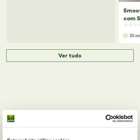
Smoot
com S
30 m
Ver tudo