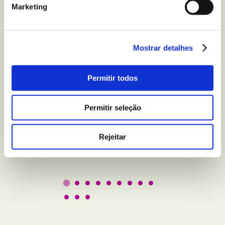
Marketing
Mostrar detalhes
BEM-ESTAR E LAZER
Permitir todos
5 truques para melhorar
a qualidade do seu sono
Permitir seleção
Rejeitar
Leer