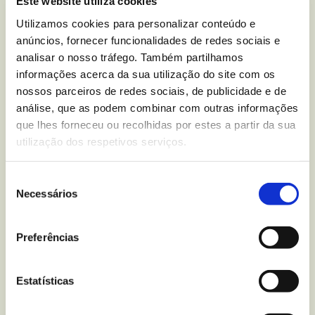
Este website utiliza cookies
Utilizamos cookies para personalizar conteúdo e
Você tem alguma dúvida
anúncios, fornecer funcionalidades de redes sociais e
nutricional sobre
Bolachas
analisar o nosso tráfego. Também partilhamos
informações acerca da sua utilização do site com os
Maria Bio Organic
?
nossos parceiros de redes sociais, de publicidade e de
análise, que as podem combinar com outras informações
Escreva-nos para
que lhes forneceu ou recolhidas por estes a partir da sua
utilização dos respetivos serviços.
Seleção
Mais recentes
do blogue
Necessários
de
consentimento
Preferências
Estatísticas