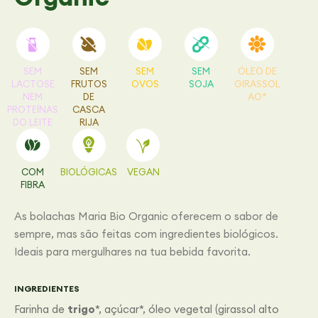
SEM
SEM
SEM
SEM
ÓLEO DE
LACTOSE
FRUTOS
OVOS
SOJA
GIRASSOL
NEM
DE
AO*
PROTEÍNAS
CASCA
DO LEITE
RIJA
COM
BIOLÓGICAS
VEGAN
FIBRA
As bolachas Maria Bio Organic oferecem o sabor de
sempre, mas são feitas com ingredientes biológicos.
Ideais para mergulhares na tua bebida favorita.
INGREDIENTES
Farinha de
trigo
*, açúcar*, óleo vegetal (girassol alto