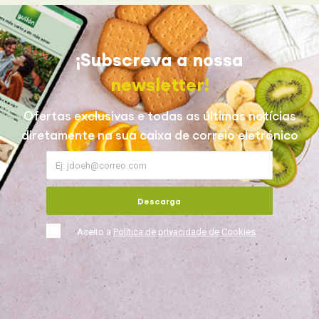
¡Subscreva a nossa
newsletter!
Ofertas exclusivas e todas as últimas notícias
diretamente na sua caixa de correio eletrónico
Descarga
Aceito a
Política de privacidade de Cookies