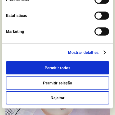
Estatísticas
Marketing
Trufas de Lima Sem Glúten
20 min
2 pessoas
Media
Mostrar detalhes
Permitir todos
Permitir seleção
Rejeitar