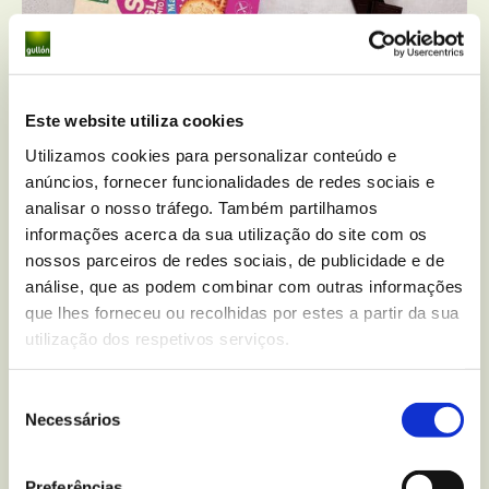
Este website utiliza cookies
Utilizamos cookies para personalizar conteúdo e
anúncios, fornecer funcionalidades de redes sociais e
analisar o nosso tráfego. Também partilhamos
Bolachas María recheadas com chocolate
informações acerca da sua utilização do site com os
nossos parceiros de redes sociais, de publicidade e de
análise, que as podem combinar com outras informações
15 min
pessoas
Baixa
que lhes forneceu ou recolhidas por estes a partir da sua
utilização dos respetivos serviços.
Seleção
Necessários
de
consentimento
Preferências