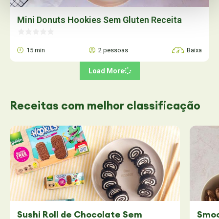
Mini Donuts Hookies Sem Gluten Receita
15 min
2 pessoas
Baixa
Load More
Receitas
com melhor classificação
Sushi Roll de Chocolate Sem
Smoo