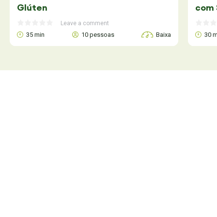
Glúten
com 
Leave a comment
35 min
10 pessoas
Baixa
30 m
Está pronto para descobrir