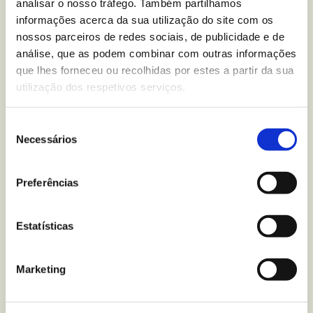
analisar o nosso tráfego. Também partilhamos
total de açúcares.
informações acerca da sua utilização do site com os
nossos parceiros de redes sociais, de publicidade e de
Se quiseres aprofundar mais, poderás ler o nosso
análise, que as podem combinar com outras informações
artigo sobre
como interpretar rótulos de
que lhes forneceu ou recolhidas por estes a partir da sua
alimentos
passo a passo, no nosso blog.
utilização dos respetivos serviços.
Como escolher alimentos sem açúcar adicionado
Seleção
sem se baralhar
Necessários
de
consentimento
Não é necessário analisar cada produto durante
Preferências
minutos nem tornares-te num especialista em
nutrição.
Estatísticas
Podes começar por algo muito simples:
Marketing
Dar prioridade a alimentos frescos