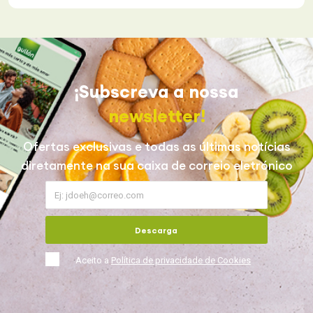
¡Subscreva a nossa
newsletter!
Ofertas exclusivas e todas as últimas notícias
diretamente na sua caixa de correio eletrónico
Descarga
Aceito a
Política de privacidade de Cookies