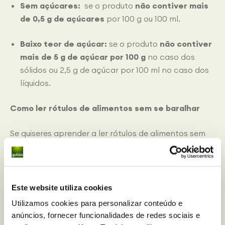
Sem açúcares:
se o produto
não contiver mais
de 0,5 g de açúcares
por 100 g ou 100 ml.
Baixo teor de açúcar:
se o produto
não contiver
mais de 5 g de açúcar por 100 g
no caso dos
sólidos ou 2,5 g de açúcar por 100 ml no caso dos
líquidos.
Como ler rótulos de alimentos sem se baralhar
Se quiseres aprender a ler rótulos de alimentos sem
te baralhares, há dois aspetos importantes:
A lista de ingredientes: aqui poderás ver se tem
açúcares adicionados ou ingredientes que são
Este website utiliza cookies
utilizados para adoçar.
Utilizamos cookies para personalizar conteúdo e
anúncios, fornecer funcionalidades de redes sociais e
A tabela nutricional: aqui aparece a quantidade