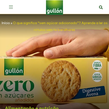
Início
»
O que significa “sem açúcar adicionado”? Aprende a ler os
rótulos sem te baralhares
Alimentação e nutrição