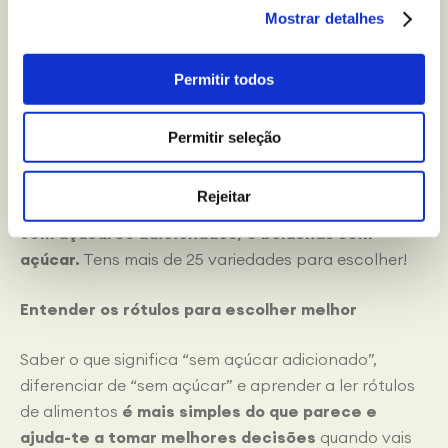
Usar produtos sem açúcar adicionado como
Mostrar detalhes
opção prática no teu dia a dia
Escolher consoante o momento: pequeno-
Permitir todos
almoço, snack ou lanche
Permitir seleção
Por exemplo, a nossa
gama Zero sem açúcares
pode
ser a tua opção quando precisas de algo rápido,
Rejeitar
delicioso, e sabes o que estás a escolher:
bolachas
sem açúcares adicionados, e bolachas sem
açúcar.
Tens mais de 25 variedades para escolher!
Entender os rótulos para escolher melhor
Saber o que significa “sem açúcar adicionado”,
diferenciar de “sem açúcar” e aprender a ler rótulos
de alimentos
é mais simples do que parece
e
ajuda-te a tomar melhores decisões
quando vais