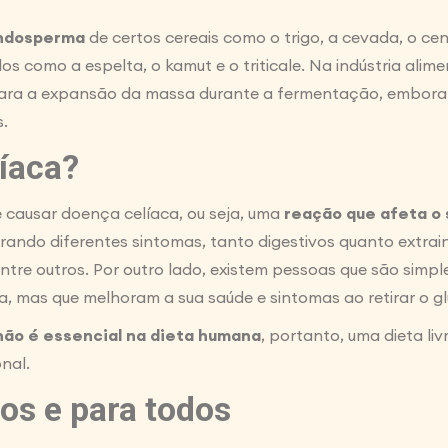
endosperma
de certos cereais como o trigo, a cevada, o ce
s como a espelta, o kamut e o triticale. Na indústria alime
para a expansão da massa durante a fermentação, embora
.
líaca?
 causar doença celíaca, ou seja, uma
reação que afeta o 
rando diferentes sintomas, tanto digestivos quanto extrai
entre outros. Por outro lado, existem pessoas que são simp
, mas que melhoram a sua saúde e sintomas ao retirar o gl
não é essencial na dieta humana
, portanto, uma dieta liv
nal.
os e para todos