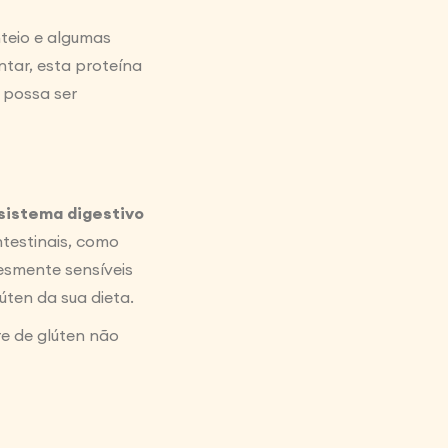
nteio e algumas
ntar, esta proteína
 possa ser
sistema digestivo
ntestinais, como
lesmente sensíveis
úten da sua dieta.
re de glúten não