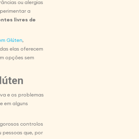
râncias ou alergias
xperimentar a
ntes livres de
em Glúten
,
odas elas oferecem
tem opções sem
lúten
iva e os problemas
e em alguns
igorosos controlos
 pessoas que, por