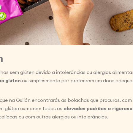
n
as sem glúten devido a intolerâncias ou alergias aliment
ao glúten
ou simplesmente por preferirem um doce adequad
 que na Gullón encontrarás as bolachas que procuras, com 
em glúten cumprem todos os
elevados padrões e rigoroso
líacas ou com outras alergias ou intolerâncias.