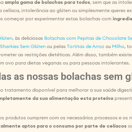
ma
ampla gama de bolachas para todos
, sem que as intole
 celíaca, intolerância ao glúten ou simplesmente queres e
odes começar por experimentar estas bolachas com
ingredie
Glúten
, às deliciosas
Bolachas com Pepitas de Chocolate S
Sharkies Sem Glúten
ou pelas
Tortitas de Arroz
ou
Milho
, t
eter as restrições dietéticas. Além disso, também exis
em ovo para dietas veganas ou para pessoas intolerantes.
das as nossas bolachas sem g
o tratamento disponível para melhorar a sua saúde digest
ompletamente da sua alimentação esta proteína
present
os produtos cumprem com os necessários processos e os r
talmente aptos para o consumo por parte de celíacos
ou