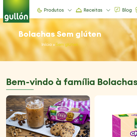
Produtos
Receitas
Blog
Bolachas Sem glúten
Início
»
Sem glúten
Bem-vindo à família Bolacha