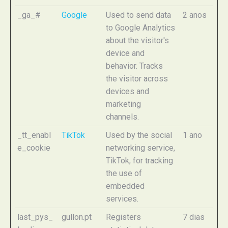
_ga_#
Google
Used to send data
2 anos
to Google Analytics
about the visitor's
device and
behavior. Tracks
the visitor across
devices and
marketing
channels.
_tt_enabl
TikTok
Used by the social
1 ano
e_cookie
networking service,
TikTok, for tracking
the use of
embedded
services.
last_pys_
gullon.pt
Registers
7 dias