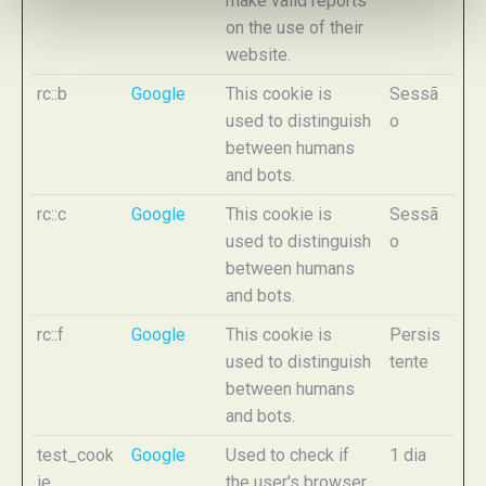
make valid reports
on the use of their
website.
rc::b
Google
This cookie is
Sessã
used to distinguish
o
between humans
and bots.
rc::c
Google
This cookie is
Sessã
used to distinguish
o
between humans
and bots.
rc::f
Google
This cookie is
Persis
used to distinguish
tente
between humans
and bots.
test_cook
Google
Used to check if
1 dia
ie
the user's browser