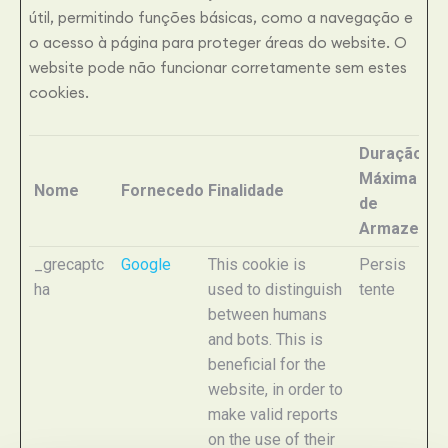
útil, permitindo funções básicas, como a navegação e
o acesso à página para proteger áreas do website. O
website pode não funcionar corretamente sem estes
cookies.
Duração
Máxima
Nome
Fornecedor
Finalidade
de
Armazenam
_grecaptc
Google
This cookie is
Persis
ha
used to distinguish
tente
between humans
and bots. This is
beneficial for the
website, in order to
make valid reports
on the use of their