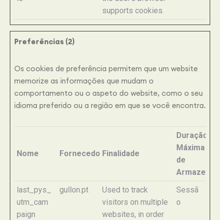
supports cookies.
Preferências (2)
Os cookies de preferência permitem que um website
memorize as informações que mudam o
comportamento ou o aspeto do website, como o seu
idioma preferido ou a região em que se você encontra.
Duração
Máxima
Nome
Fornecedor
Finalidade
de
Armazenam
last_pys_
gullon.pt
Used to track
Sessã
utm_cam
visitors on multiple
o
paign
websites, in order