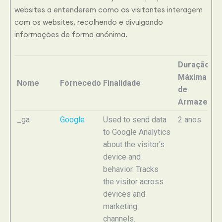
websites a entenderem como os visitantes interagem
com os websites, recolhendo e divulgando
informações de forma anónima.
Duração
Máxima
Nome
Fornecedor
Finalidade
de
Armazenam
_ga
Google
Used to send data
2 anos
to Google Analytics
about the visitor's
device and
behavior. Tracks
the visitor across
devices and
marketing
channels.