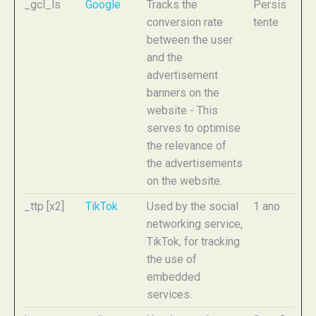
_gcl_ls
Google
Tracks the
Persis
conversion rate
tente
between the user
and the
advertisement
banners on the
website - This
serves to optimise
the relevance of
the advertisements
on the website.
_ttp [x2]
TikTok
Used by the social
1 ano
networking service,
TikTok, for tracking
the use of
embedded
services.