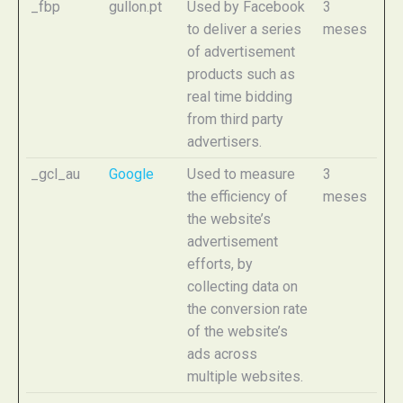
_fbp
gullon.pt
Used by Facebook
3
to deliver a series
meses
of advertisement
products such as
real time bidding
from third party
advertisers.
_gcl_au
Google
Used to measure
3
the efficiency of
meses
the website’s
advertisement
efforts, by
collecting data on
the conversion rate
of the website’s
ads across
multiple websites.