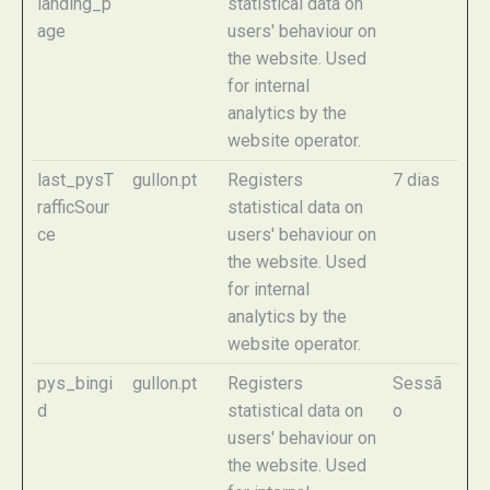
landing_p
statistical data on
age
users' behaviour on
the website. Used
for internal
analytics by the
website operator.
last_pysT
gullon.pt
Registers
7 dias
rafficSour
statistical data on
ce
users' behaviour on
the website. Used
for internal
analytics by the
website operator.
pys_bingi
gullon.pt
Registers
Sessã
d
statistical data on
o
users' behaviour on
the website. Used