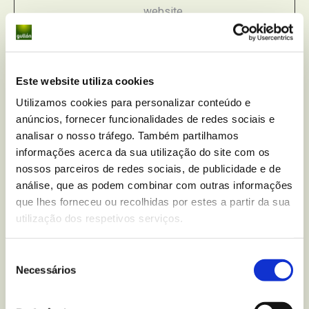
website.
_GRECAP
Google
This cookie is
180
TCHA
used to distinguish
dias
between humans
Este website utiliza cookies
and bots. This is
Utilizamos cookies para personalizar conteúdo e
beneficial for the
anúncios, fornecer funcionalidades de redes sociais e
website, in order to
analisar o nosso tráfego. Também partilhamos
make valid reports
informações acerca da sua utilização do site com os
on the use of their
nossos parceiros de redes sociais, de publicidade e de
website.
análise, que as podem combinar com outras informações
CookieCo
Cookiebot
Stores the user's
1 ano
que lhes forneceu ou recolhidas por estes a partir da sua
nsent
cookie consent
utilização dos respetivos serviços.
state for the
current domain
Seleção
Necessários
de
elementor
gullon.pt
Used in context
Persis
consentimento
with the website's
tente