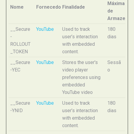
Máxima
Nome
Fornecedor
Finalidade
de
Armazenam
__Secure
YouTube
Used to track
180
-
user’s interaction
dias
ROLLOUT
with embedded
_TOKEN
content.
__Secure
YouTube
Stores the user's
Sessã
-YEC
video player
o
preferences using
embedded
YouTube video
__Secure
YouTube
Used to track
180
-YNID
user’s interaction
dias
with embedded
content.