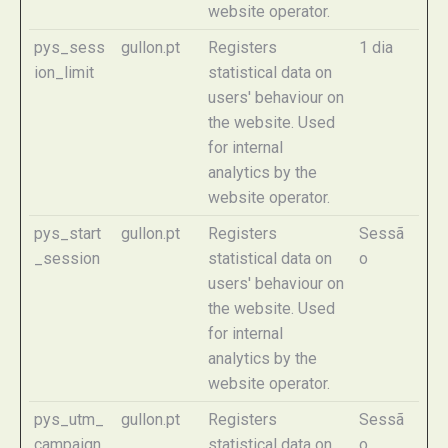
website operator.
pys_sess
gullon.pt
Registers
1 dia
ion_limit
statistical data on
users' behaviour on
the website. Used
for internal
analytics by the
website operator.
pys_start
gullon.pt
Registers
Sessã
_session
statistical data on
o
users' behaviour on
the website. Used
for internal
analytics by the
website operator.
pys_utm_
gullon.pt
Registers
Sessã
campaign
statistical data on
o