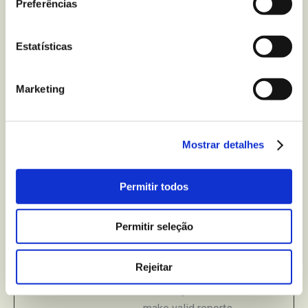
WordPress theme.
Preferências
The cookie allows
the website owner
Estatísticas
to implement or
change the
website's content
Marketing
in real-time.
PHPSESS
gullon.pt
Preserves user
Sessã
Mostrar detalhes
ID
session state
o
across page
requests.
Permitir todos
rc::a
Google
This cookie is
Persis
used to distinguish
tente
Permitir seleção
between humans
and bots. This is
Rejeitar
beneficial for the
website, in order to