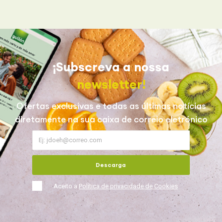
¡Subscreva a nossa
newsletter!
Ofertas exclusivas e todas as últimas notícias
diretamente na sua caixa de correio eletrónico
Descarga
Aceito a
Política de privacidade de Cookies