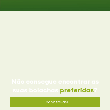
Não consegue encontrar as
suas bolachas
preferidas
?
¡Encontre-as!