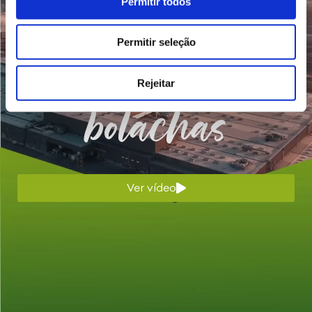
Mais de
Permitir todos
130 anos
Permitir seleção
a fazer
Rejeitar
bolachas
Ver vídeo