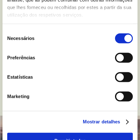
que lhes forneceu ou recolhidas por estes a partir da sua
BEM-ESTAR E LAZER
utilização dos respetivos serviços.
5 truques para melhorar
a qualidade do seu sono
Seleção
Necessários
de
consentimento
Leer
Preferências
Estatísticas
Marketing
Mostrar detalhes