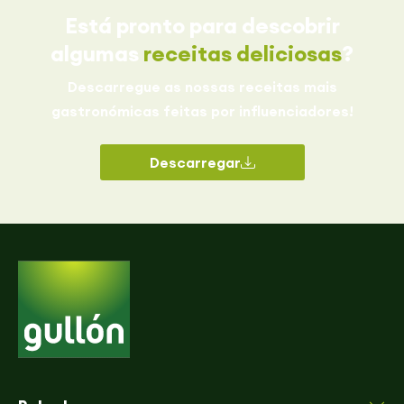
Está pronto para descobrir
algumas
receitas deliciosas
?
Descarregue as nossas receitas mais
gastronómicas feitas por influenciadores!
Descarregar