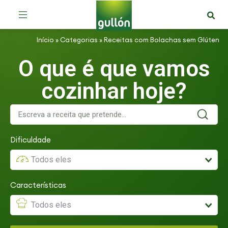
Receitas com Bolachas Zero Açúcares
Início
»
Categorias
»
Receitas com Bolachas sem Glúten
O que é que vamos
cozinhar hoje?
Dificuldade
Características