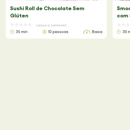
Sushi Roll de Chocolate Sem
Smoo
Glúten
com 
Leave a comment
35 min
10 pessoas
Baixa
30 