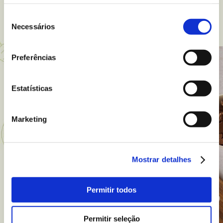
Seleção
As nossas receitas
Necessários
de
consentimento
Preferências
Estatísticas
Marketing
Sushi Roll de Chocolate Sem
Mostrar detalhes
Glúten
Leave a comment
Permitir todos
35 min
10 pessoas
Baixa
Permitir seleção