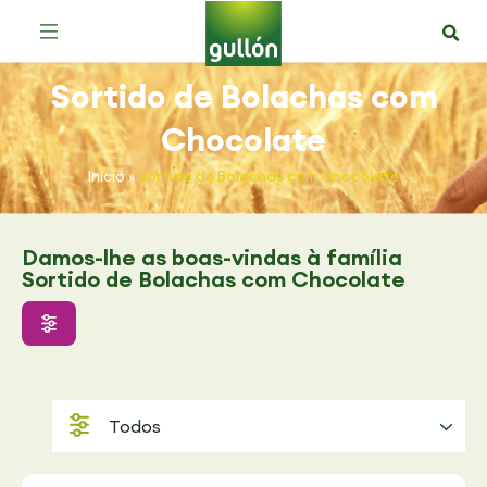
Bolachas com Chocolate Moment
Bolachas com Chocolate Mega Duo
Sortido de Bolachas com Chocolate
Sortido de Bolachas com
Chocolate
Início
»
Sortido de Bolachas com Chocolate
Damos-lhe as boas-vindas à família
Sortido de Bolachas com Chocolate
Todos