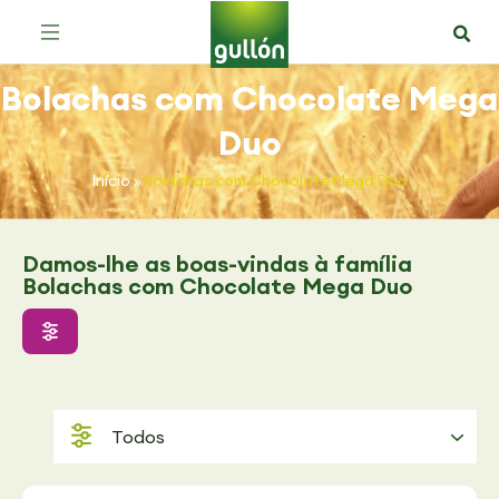
Bolachas com Chocolate Moment
Bolachas com Chocolate Mega Duo
Sortido de Bolachas com Chocolate
Bolachas com Chocolate Mega
Duo
Início
»
Bolachas com Chocolate Mega Duo
Damos-lhe as boas-vindas à família
Bolachas com Chocolate Mega Duo
Todos