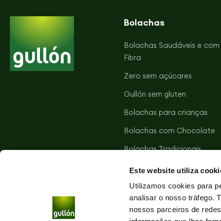
Bolachas
Bolachas Saudáveis e com
Fibra
Zero sem açúcares
Gullón sem gluten
Bolachas para crianças
Bolachas com Chocolate
Bolachas Tradicionais
Bolachas Salgadas
Este website utiliza cooki
Tortitas Vitalday
Utilizamos cookies para pe
analisar o nosso tráfego.
nossos parceiros de redes