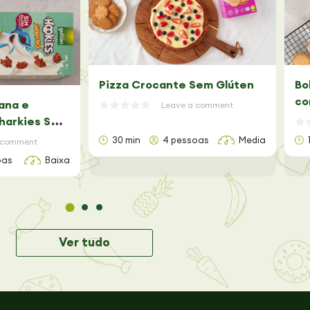
Pizza Crocante Sem Glúten
Bo
co
ana e
Leave a comment
harkies Sem
30 min
4 pessoas
Media
 comment
oas
Baixa
Ver tudo