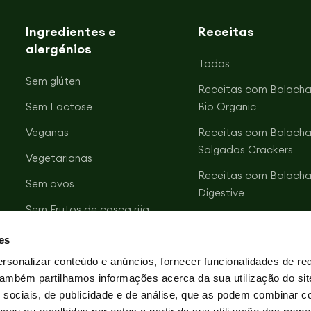
Ingredientes e
Receitas
alergénios
Todas
Sem glúten
Receitas com Bolacha
Sem Lactose
Bio Organic
Veganas
Receitas com Bolacha
Salgadas Crackers
Vegetarianas
Receitas com Bolacha
Sem ovos
Digestive
Sem Frutos de casca rija
Receitas com Bolacha
Sem soja
Vitalday
es
Sem sal
Receitas com Bolacha
rsonalizar conteúdo e anúncios, fornecer funcionalidades de re
Zero Açúcares
 Também partilhamos informações acerca da sua utilização do si
Óleo de girassol AO*
 sociais, de publicidade e de análise, que as podem combinar c