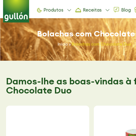
Produtos
Receitas
Blog
Bolachas com Chocolate
Início
»
Bolachas com Chocolate Duo
Damos-lhe as boas-vindas à 
Chocolate Duo