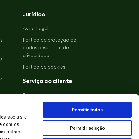
Jurídico
Aviso Legal
s
Política de proteçáo de
dados pessoais e de
privacidade
s
Política de cookies
s
Serviço ao cliente
Blogue
s
Acerca de Gullón
Permitir todos
s
des sociais e
Contacto
te com os
Permitir seleção
om outras