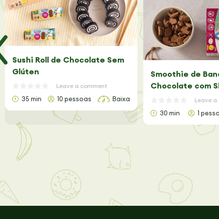
Sushi Roll de Chocolate Sem
Glúten
Smoothie de Ban
Chocolate com S
Leave a comment
Glúten
35 min
10 pessoas
Baixa
Leave a
30 min
1 pess