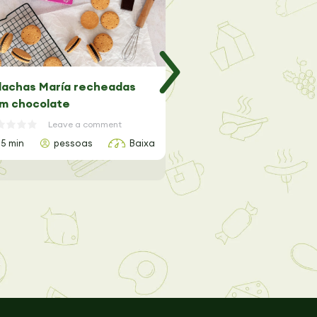
lachas María recheadas
Trufas de Lima Sem Gl
m chocolate
Leave a comme
Leave a comment
15 min
pessoas
Baixa
20 min
2 pessoas