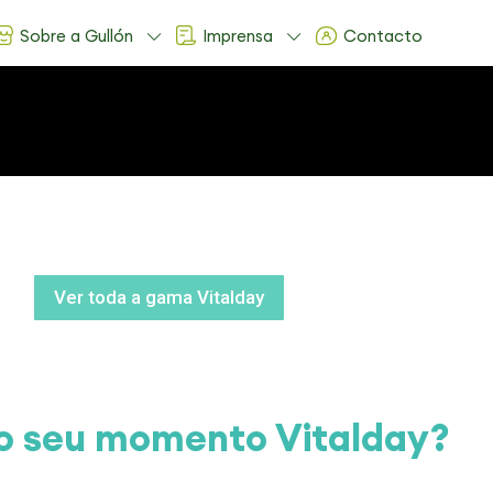
Sobre a Gullón
Imprensa
Contacto
Ver toda a gama Vitalday
 o seu momento Vitalday?