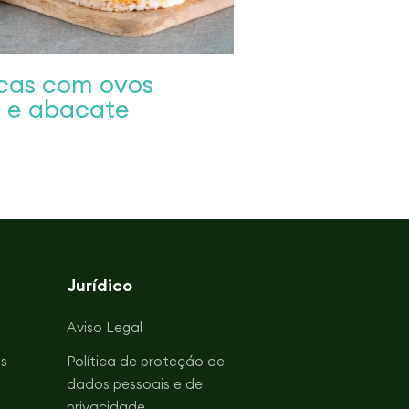
cas com ovos
 e abacate
Jurídico
Aviso Legal
s
Política de proteçáo de
dados pessoais e de
privacidade