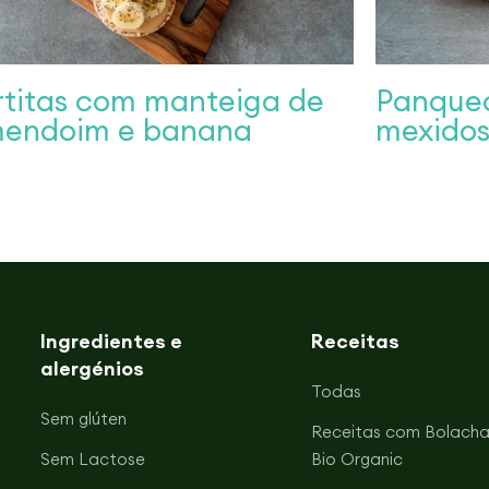
rtitas com manteiga de
Panque
endoim e banana
mexidos
Ingredientes e
Receitas
alergénios
Todas
Sem glúten
Receitas com Bolacha
Sem Lactose
Bio Organic