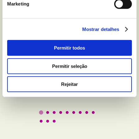
Marketing
Mostrar detalhes
BEM-ESTAR E LAZER
Permitir todos
5 truques para melhorar
a qualidade do seu sono
Permitir seleção
Rejeitar
Leer