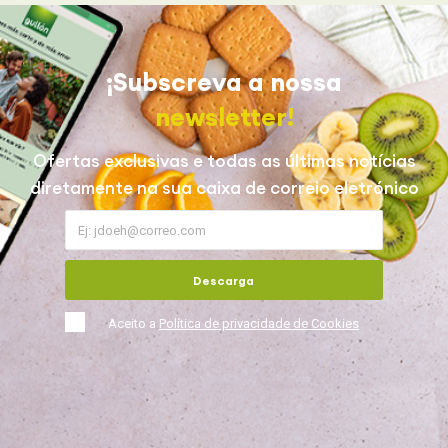
¡Subscreva a nossa
newsletter!
Ofertas exclusivas e todas as últimas notícias
diretamente na sua caixa de correio eletrónico
Descarga
Aceito a
Política de privacidade de Cookies