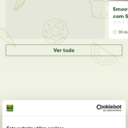
Smoot
com S
30 m
Ver tudo