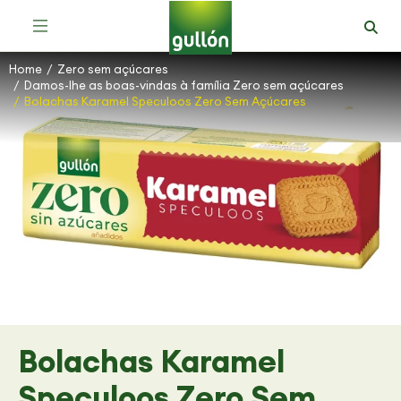
Home
Zero sem açúcares
You are here:
Damos-lhe as boas-vindas à família Zero sem açúcares
Bolachas Karamel Speculoos Zero Sem Açúcares
Bolachas Karamel
Speculoos Zero Sem