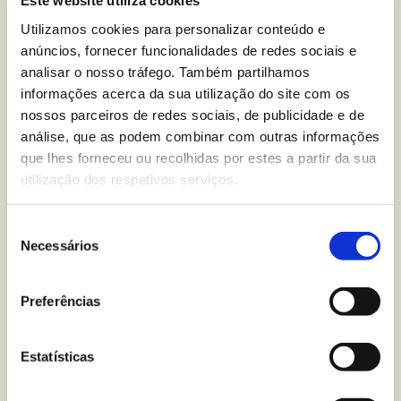
Este website utiliza cookies
Você tem alguma dúvida
Utilizamos cookies para personalizar conteúdo e
nutricional sobre
Bolachas
anúncios, fornecer funcionalidades de redes sociais e
Karamel Speculoos Zero
analisar o nosso tráfego. Também partilhamos
informações acerca da sua utilização do site com os
Sem Açúcares
?
nossos parceiros de redes sociais, de publicidade e de
análise, que as podem combinar com outras informações
Escreva-nos para
que lhes forneceu ou recolhidas por estes a partir da sua
utilização dos respetivos serviços.
Seleção
Mais recentes
do blogue
Necessários
de
consentimento
Preferências
Estatísticas