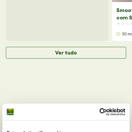
Smoot
com S
30 m
Ver tudo