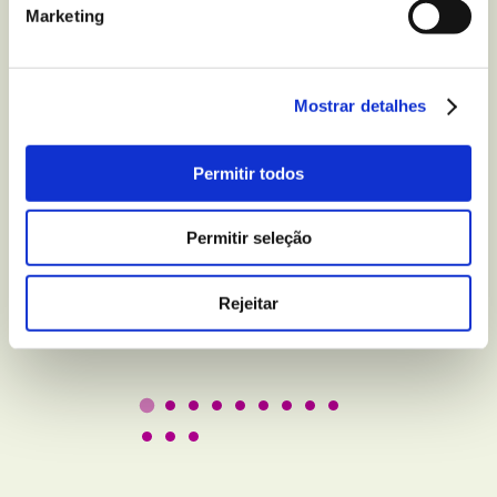
Marketing
Mostrar detalhes
BEM-ESTAR E LAZER
Permitir todos
5 truques para melhorar
a qualidade do seu sono
Permitir seleção
Rejeitar
Leer