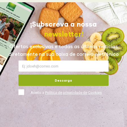
¡Subscreva a nossa
newsletter!
Ofertas exclusivas e todas as últimas notícias
diretamente na sua caixa de correio eletrónico
Descarga
Aceito a
Política de privacidade de Cookies