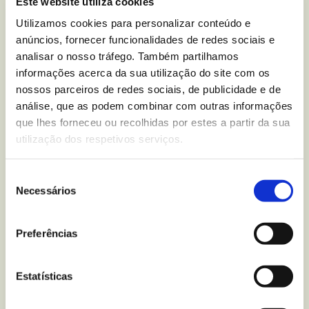
Este website utiliza cookies
Você tem alguma dúvida
Utilizamos cookies para personalizar conteúdo e
nutricional sobre
Bolachas
anúncios, fornecer funcionalidades de redes sociais e
Digestive Chocolate de
analisar o nosso tráfego. Também partilhamos
informações acerca da sua utilização do site com os
Leite
?
nossos parceiros de redes sociais, de publicidade e de
análise, que as podem combinar com outras informações
Escreva-nos para
que lhes forneceu ou recolhidas por estes a partir da sua
utilização dos respetivos serviços.
Seleção
Mais recentes
do blogue
Necessários
de
consentimento
Preferências
Estatísticas