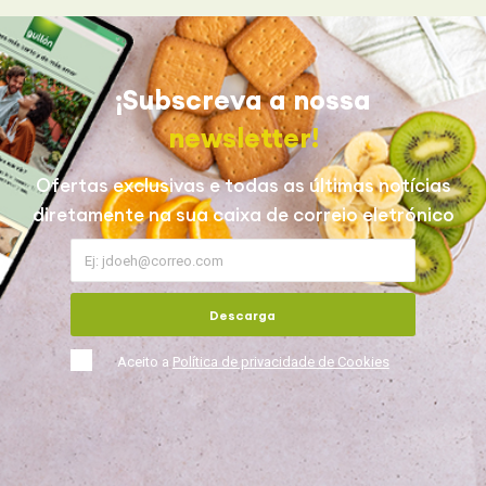
¡Subscreva a nossa
newsletter!
Ofertas exclusivas e todas as últimas notícias
diretamente na sua caixa de correio eletrónico
Descarga
Aceito a
Política de privacidade de Cookies