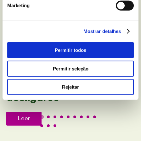
Marketing
Mostrar detalhes
BEM-ESTAR E LAZER
Permitir todos
Faz reset do teu sistema
nervoso com estes
Permitir seleção
rituais saudáveis para te
Rejeitar
desligares
Leer