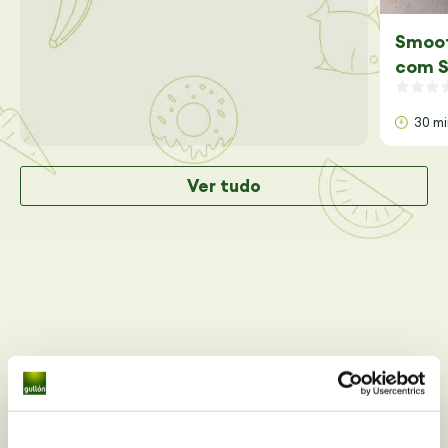
Smoot
com S
30 m
Ver tudo