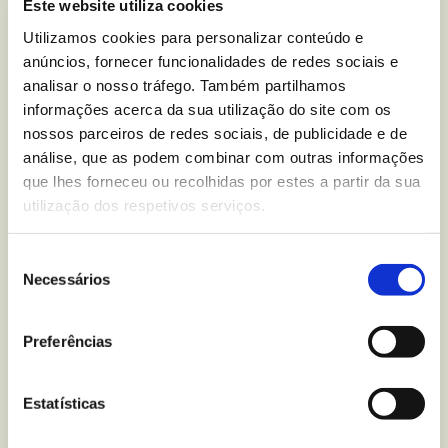
Este website utiliza cookies
Você tem alguma dúvida
Utilizamos cookies para personalizar conteúdo e
nutricional sobre
Bolachas
anúncios, fornecer funcionalidades de redes sociais e
Wafer Mix de Nata e
analisar o nosso tráfego. Também partilhamos
informações acerca da sua utilização do site com os
Chocolate
?
nossos parceiros de redes sociais, de publicidade e de
análise, que as podem combinar com outras informações
Escreva-nos para
que lhes forneceu ou recolhidas por estes a partir da sua
utilização dos respetivos serviços.
Seleção
Necessários
Mais recentes
do blogue
de
consentimento
Preferências
Estatísticas