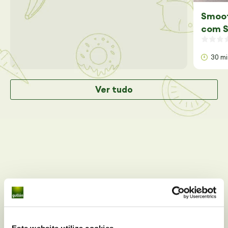
Smoot
com S
30 m
Ver tudo