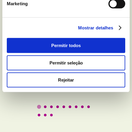
Marketing
Mostrar detalhes
BEM-ESTAR E LAZER
Permitir todos
5 truques para melhorar
a qualidade do seu sono
Permitir seleção
Rejeitar
Leer