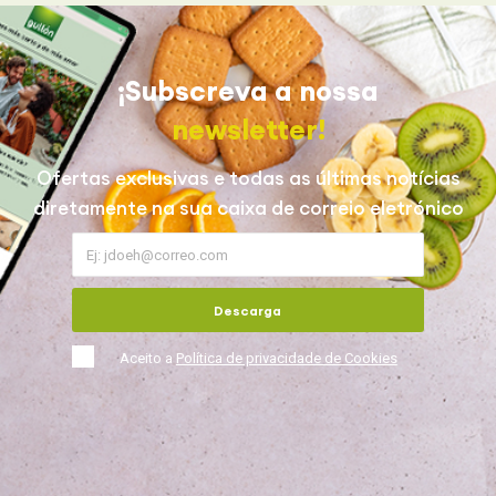
¡Subscreva a nossa
newsletter!
Ofertas exclusivas e todas as últimas notícias
diretamente na sua caixa de correio eletrónico
Descarga
Aceito a
Política de privacidade de Cookies