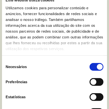
Este website utiliza cookies
Você tem alguma dúvida
Utilizamos cookies para personalizar conteúdo e
nutricional sobre
Bolachas
anúncios, fornecer funcionalidades de redes sociais e
Twins Sandwich Chocolate
analisar o nosso tráfego. Também partilhamos
informações acerca da sua utilização do site com os
Branco
?
nossos parceiros de redes sociais, de publicidade e de
análise, que as podem combinar com outras informações
Escreva-nos para
que lhes forneceu ou recolhidas por estes a partir da sua
utilização dos respetivos serviços.
Seleção
Mais recentes
do blogue
Necessários
de
consentimento
Preferências
Estatísticas