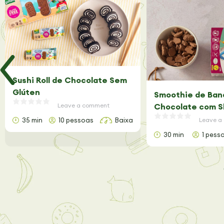
Sushi Roll de Chocolate Sem
Glúten
Smoothie de Ban
Leave a comment
Chocolate com S
Glúten
35 min
10 pessoas
Baixa
Leave a
30 min
1 pess