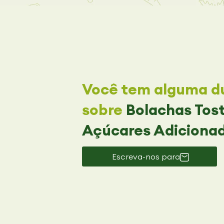
Você tem alguma dú
sobre
Bolachas Tos
Açúcares Adiciona
Escreva-nos para