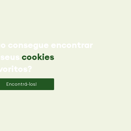
o consegue encontrar
 seus
cookies
voritos?
Encontrá-los!