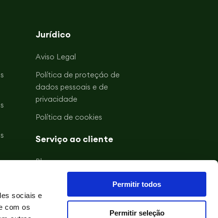
Jurídico
Aviso Legal
s
Política de proteçáo de
dados pessoais e de
privacidade
s
Política de cookies
s
Serviço ao cliente
Blogue
s
Acerca de Gullón
Permitir todos
s
des sociais e
Contacto
te com os
Permitir seleção