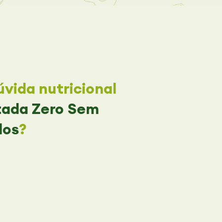
vida nutricional
tada Zero Sem
dos
?