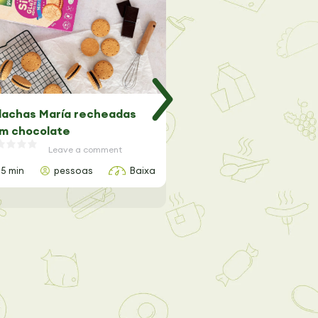
lachas María recheadas
Trufas de Lima Sem Gl
m chocolate
Leave a comme
Leave a comment
15 min
pessoas
Baixa
20 min
2 pessoas