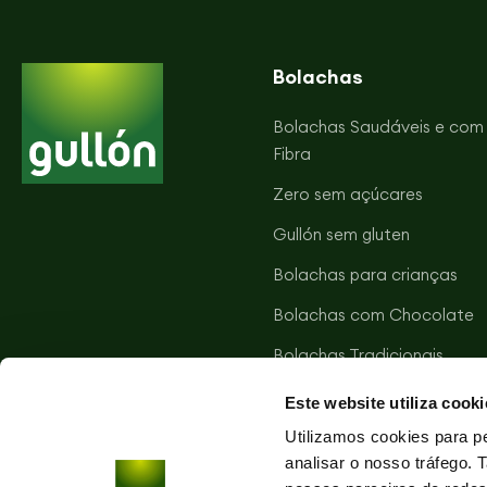
Bolachas
Bolachas Saudáveis e com
Fibra
Zero sem açúcares
Gullón sem gluten
Bolachas para crianças
Bolachas com Chocolate
Bolachas Tradicionais
Bolachas Salgadas
Este website utiliza cooki
Tortitas Vitalday
Utilizamos cookies para pe
analisar o nosso tráfego.