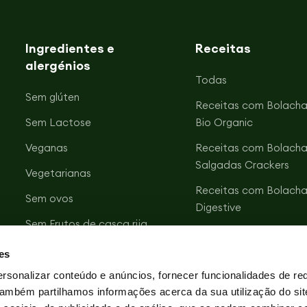
Ingredientes e
Receitas
alergénios
Todas
Sem glúten
Receitas com Bolacha
Sem Lactose
Bio Organic
Veganas
Receitas com Bolacha
Salgadas Crackers
Vegetarianas
Receitas com Bolacha
Sem ovos
Digestive
Sem Frutos de casca rija
Receitas com Bolacha
Sem soja
Vitalday
es
Sem sal
Receitas com Bolacha
rsonalizar conteúdo e anúncios, fornecer funcionalidades de re
Zero Açúcares
 Também partilhamos informações acerca da sua utilização do si
Óleo de girassol AO*