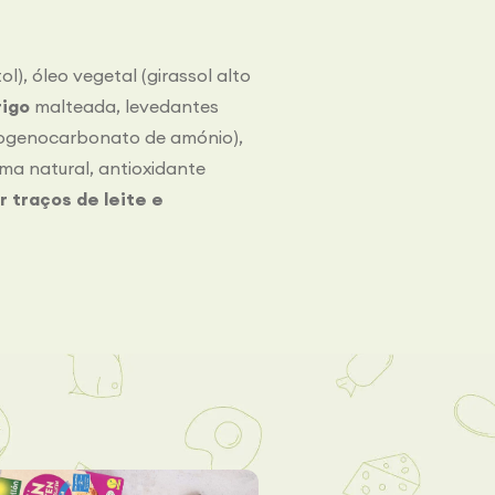
ol), óleo vegetal (girassol alto
rigo
malteada, levedantes
rogenocarbonato de amónio),
oma natural, antioxidante
 traços de leite e