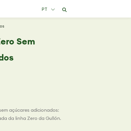
PT
dos
Zero Sem
dos
sem açúcares adicionados:
a da linha Zero da Gullón.