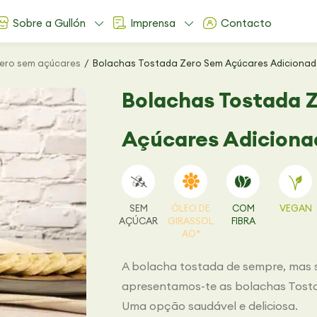
Sobre a Gullón
Imprensa
Contacto
Zero sem açúcares
Bolachas Tostada Zero Sem Açúcares Adiciona
Bolachas Tostada 
Açúcares Adiciona
SEM
ÓLEO DE
COM
VEGAN
AÇÚCAR
GIRASSOL
FIBRA
AO*
A bolacha tostada de sempre, mas 
apresentamos-te as bolachas Tostad
Uma opção saudável e deliciosa.