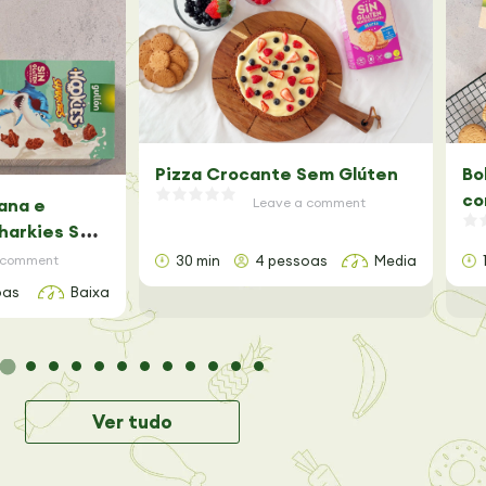
Pizza Crocante Sem Glúten
Bo
co
ana e
Leave a comment
harkies Sem
 comment
30 min
4 pessoas
Media
oas
Baixa
Ver tudo