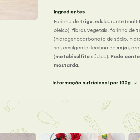
Ingredientes
Farinha de
trigo
, edulcorante (maltit
oleico), fibras vegetais, farinha de
t
(hidrogenocarbonato de sódio, hid
sal, emulgente (lecitina de
soja
), ar
(
metabisulfito
sódico).
Pode conter
mostarda.
Informação nutricional por 100g