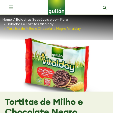
Bolachas Mais Saudáveis e com Fibra
Home
Bolachas Saudáveis e com Fibra
You are here:
Bolachas e Tortitas Vitalday
Tortitas de Milho e Chocolate Negro Vitalday
Tortitas de Milho e
Chocolate Negro