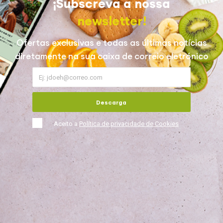
¡Subscreva a nossa
newsletter!
Ofertas exclusivas e todas as últimas notícias
diretamente na sua caixa de correio eletrónico
Descarga
Aceito a
Política de privacidade de Cookies