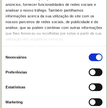
Milho e Chocolate Negro
anúncios, fornecer funcionalidades de redes sociais e
Vitalday
?
analisar o nosso tráfego. Também partilhamos
informações acerca da sua utilização do site com os
Escreva-nos para
nossos parceiros de redes sociais, de publicidade e de
análise, que as podem combinar com outras informações
que lhes forneceu ou recolhidas por estes a partir da sua
utilização dos respetivos serviços.
Mais recentes
do blogue
Seleção
Necessários
de
consentimento
Preferências
Estatísticas
Marketing