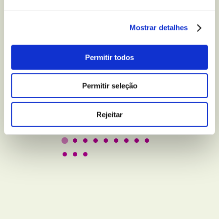
Mostrar detalhes
BEM-ESTAR E LAZER
5 truques para melhorar
Permitir todos
a qualidade do seu sono
Permitir seleção
Leer
Rejeitar