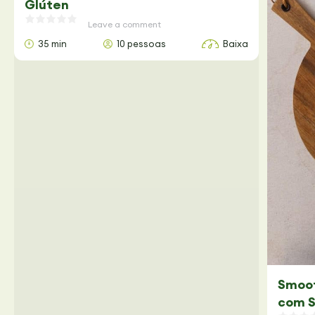
Glúten
Leave a comment
35 min
10 pessoas
Baixa
Smoot
com S