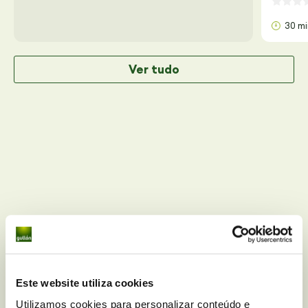
30 m
Ver tudo
Você tem alguma dúvida
Este website utiliza cookies
nutricional sobre
Tortitas de
Utilizamos cookies para personalizar conteúdo e