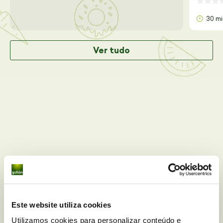
30 m
Ver tudo
Você tem alguma dúvida
Este website utiliza cookies
nutricional sobre
Tortitas de
Utilizamos cookies para personalizar conteúdo e