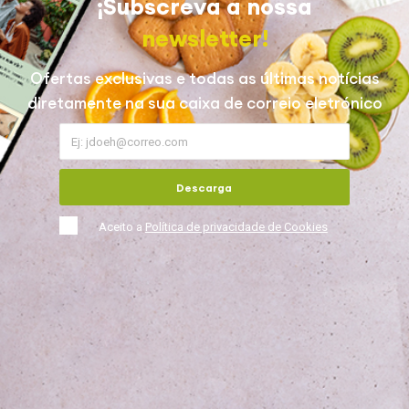
¡Subscreva a nossa
newsletter!
Ofertas exclusivas e todas as últimas notícias
diretamente na sua caixa de correio eletrónico
Descarga
Aceito a
Política de privacidade de Cookies