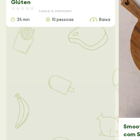
Glúten
Leave a comment
35 min
10 pessoas
Baixa
Smoot
com S