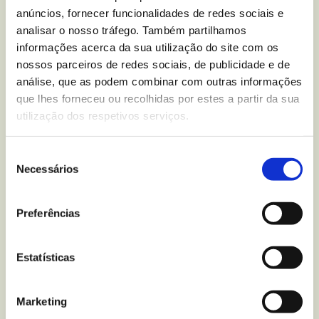
Aveia, Arroz e Chocolate
anúncios, fornecer funcionalidades de redes sociais e
Negro Vitalday
?
analisar o nosso tráfego. Também partilhamos
informações acerca da sua utilização do site com os
Escreva-nos para
nossos parceiros de redes sociais, de publicidade e de
análise, que as podem combinar com outras informações
que lhes forneceu ou recolhidas por estes a partir da sua
utilização dos respetivos serviços.
Mais recentes
do blogue
Seleção
Necessários
de
consentimento
Preferências
Estatísticas
Marketing