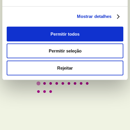
Mostrar detalhes
BEM-ESTAR E LAZER
5 truques para melhorar
Permitir todos
a qualidade do seu sono
Permitir seleção
Leer
Rejeitar