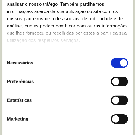
analisar o nosso tráfego. Também partilhamos
Escreva-nos para
informações acerca da sua utilização do site com os
nossos parceiros de redes sociais, de publicidade e de
análise, que as podem combinar com outras informações
que lhes forneceu ou recolhidas por estes a partir da sua
utilização dos respetivos serviços.
Mais recentes
do blogue
Seleção
Necessários
de
consentimento
Preferências
Estatísticas
Marketing