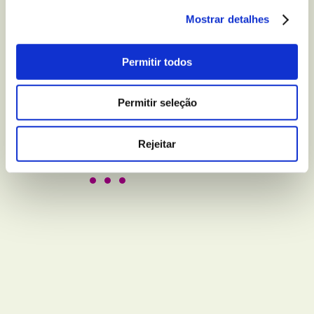
BEM-ESTAR E LAZER
Mostrar detalhes
5 truques para melhorar
a qualidade do seu sono
Permitir todos
Permitir seleção
Leer
Rejeitar