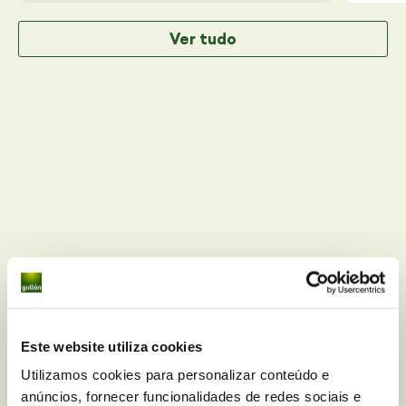
Ver tudo
Você tem alguma dúvida
Este website utiliza cookies
nutricional sobre
Bolachas
Utilizamos cookies para personalizar conteúdo e
Salgadas Mini Bites Mix
?
anúncios, fornecer funcionalidades de redes sociais e