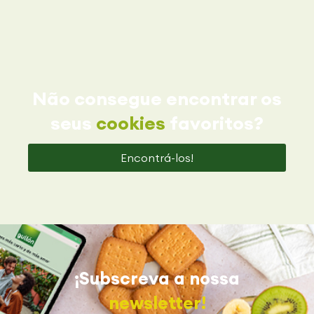
Não consegue encontrar os
seus
cookies
favoritos?
Encontrá-los!
¡Subscreva a nossa
newsletter!