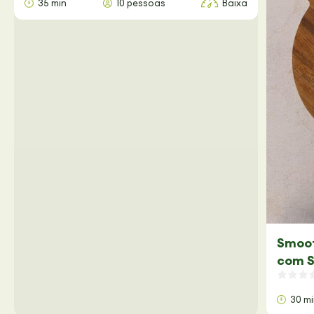
35 min
10 pessoas
Baixa
Smoot
com S
30 m