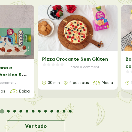
Pizza Crocante Sem Glúten
Bo
co
ana e
Leave a comment
harkies Sem
 comment
30 min
4 pessoas
Media
oas
Baixa
Ver tudo