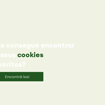
o consegue encontrar
 seus
cookies
voritos?
Encontrá-los!