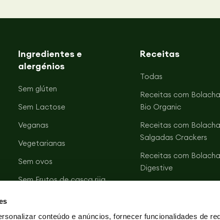
Ingredientes e
Receitas
alergénios
Todas
Sem glúten
Receitas com Bolacha
Sem Lactose
Bio Organic
Veganas
Receitas com Bolacha
Salgadas Crackers
Vegetarianas
Receitas com Bolacha
Sem ovos
Digestive
Sem Frutos de casca rija
Receitas com Bolacha
Sem soja
Vitalday
es
Sem sal
Receitas com Bolacha
rsonalizar conteúdo e anúncios, fornecer funcionalidades de re