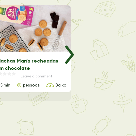
lachas María recheadas
Trufas de Lima Sem Gl
m chocolate
Leave a comme
Leave a comment
15 min
pessoas
Baixa
20 min
2 pessoas