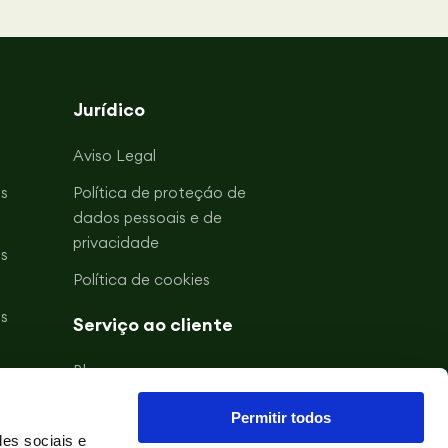
Jurídico
Aviso Legal
s
Política de proteçáo de
dados pessoais e de
privacidade
s
Política de cookies
s
Serviço ao cliente
Blogue
s
Acerca de Gullón
Permitir todos
s
des sociais e
Contacto