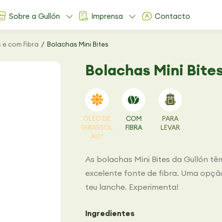
Sobre a Gullón
Imprensa
Contacto
 e com Fibra
Bolachas Mini Bites
Bolachas Mini Bite
ÓLEO DE
COM
PARA
GIRASSOL
FIBRA
LEVAR
AO*
As bolachas Mini Bites da Gullón têm
excelente fonte de fibra. Uma opção 
teu lanche. Experimenta!
Ingredientes