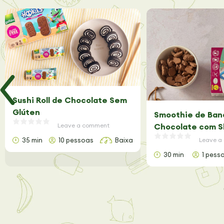
Sushi Roll de Chocolate Sem
Glúten
Smoothie de Ban
Leave a comment
Chocolate com S
Glúten
35 min
10 pessoas
Baixa
Leave a
30 min
1 pess