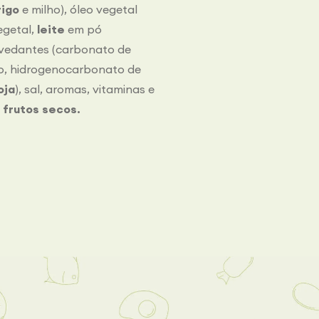
rigo
e milho), óleo vegetal
vegetal,
leite
em pó
evedantes (carbonato de
io, hidrogenocarbonato de
oja
), sal, aromas, vitaminas e
 frutos secos.