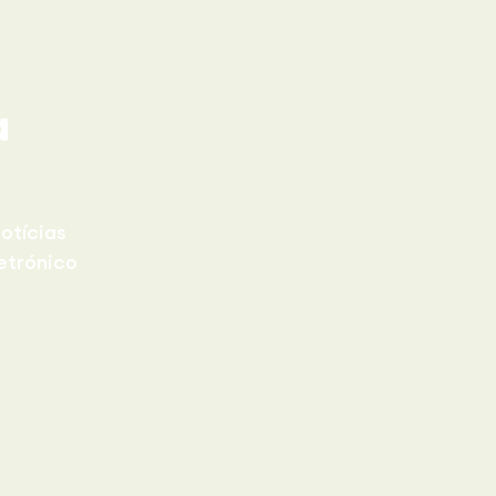
a
otícias
etrónico