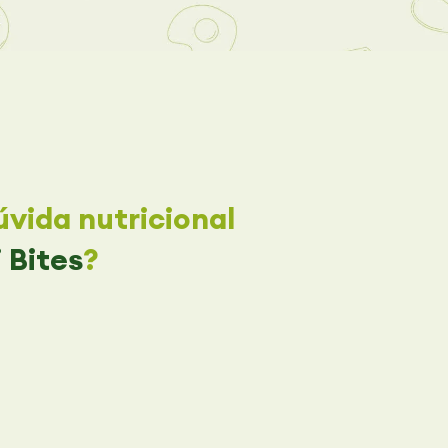
vida nutricional
 Bites
?