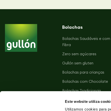
Bolachas
Bolachas Saudáveis e com
Fibra
Zero sem açúcares
Gullón sem gluten
Bolachas para crianças
Bolachas com Chocolate
Bolachas Tradicionais
Bolachas Salgadas
Este website utiliza cooki
Tortitas Vitalday
Utilizamos cookies para pe