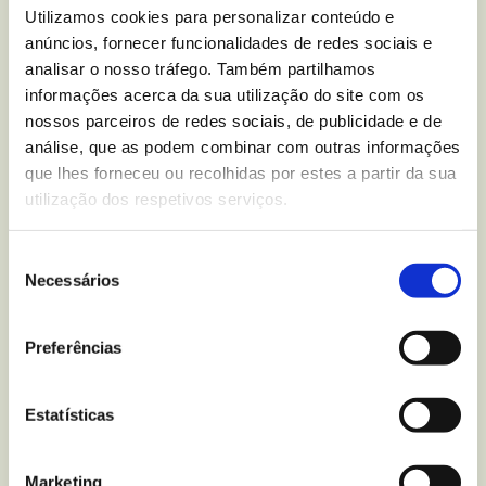
Você tem alguma dúvida
Utilizamos cookies para personalizar conteúdo e
anúncios, fornecer funcionalidades de redes sociais e
nutricional sobre
Bolachas
analisar o nosso tráfego. Também partilhamos
Mega Duo Chocolate
?
informações acerca da sua utilização do site com os
nossos parceiros de redes sociais, de publicidade e de
Escreva-nos para
análise, que as podem combinar com outras informações
que lhes forneceu ou recolhidas por estes a partir da sua
utilização dos respetivos serviços.
Seleção
Mais recentes
do blogue
Necessários
de
consentimento
Preferências
Estatísticas
Marketing