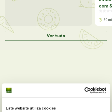
com S
30 m
Ver tudo
Este website utiliza cookies