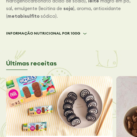
hidrogenocarbonato ácido de sodio),
leite
magro em pó,
sal, emulgente (lecitina de
soja
), aroma, antioxidante
(
metabisulfito
sódico).
INFORMAÇÃO NUTRICIONAL POR 100G
Últimas receitas