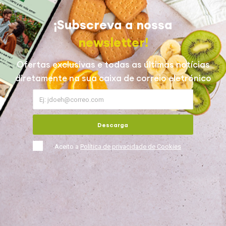
¡Subscreva a nossa
newsletter!
Ofertas exclusivas e todas as últimas notícias
diretamente na sua caixa de correio eletrónico
Descarga
Aceito a
Política de privacidade de Cookies