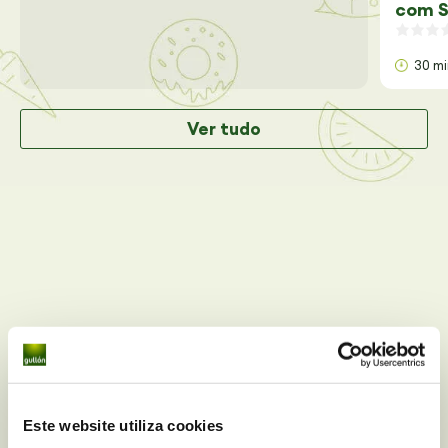
com S
30 m
Ver tudo
Este website utiliza cookies
Você tem alguma dúvida