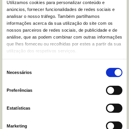
Utilizamos cookies para personalizar conteúdo e
nutricional sobre
Bolachas
anúncios, fornecer funcionalidades de redes sociais e
analisar o nosso tráfego. Também partilhamos
Maria Integral Bio Organic
?
informações acerca da sua utilização do site com os
nossos parceiros de redes sociais, de publicidade e de
Escreva-nos para
análise, que as podem combinar com outras informações
que lhes forneceu ou recolhidas por estes a partir da sua
utilização dos respetivos serviços.
Mais recentes
do blogue
Seleção
Necessários
de
consentimento
Preferências
Estatísticas
Marketing