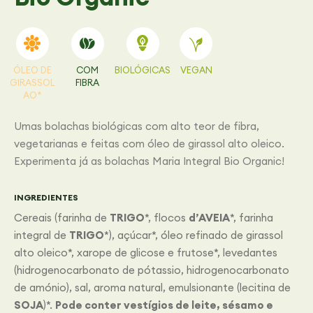
ÓLEO DE
COM
BIOLÓGICAS
VEGAN
GIRASSOL
FIBRA
AO*
Umas bolachas biológicas com alto teor de fibra,
vegetarianas e feitas com óleo de girassol alto oleico.
Experimenta já as bolachas Maria Integral Bio Organic!
INGREDIENTES
Cereais (farinha de
TRIGO
*, flocos
d’AVEIA
*, farinha
integral de
TRIGO
*), açúcar*, óleo refinado de girassol
alto oleico*, xarope de glicose e frutose*, levedantes
(hidrogenocarbonato de pótassio, hidrogenocarbonato
de amónio), sal, aroma natural, emulsionante (lecitina de
SOJA
)*.
Pode conter vestígios de leite, sésamo e