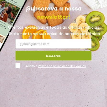
¡Subscreva a nossa
newsletter!
Ofertas exclusivas e todas as últimas notícias
diretamente na sua caixa de correio eletrónico
Descarga
Aceito a
Política de privacidade de Cookies