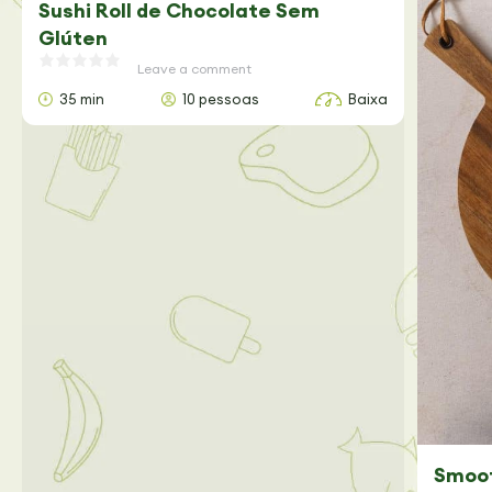
Sushi Roll de Chocolate Sem
Glúten
Leave a comment
35 min
10 pessoas
Baixa
Smoot