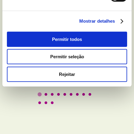
Mostrar detalhes
BEM-ESTAR E LAZER
5 truques para melhorar
Permitir todos
a qualidade do seu sono
Permitir seleção
Leer
Rejeitar