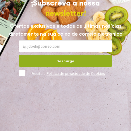
¡Subscreva a nossa
newsletter!
Ofertas exclusivas e todas as últimas notícias
diretamente na sua caixa de correio eletrónico
Descarga
Aceito a
Política de privacidade de Cookies