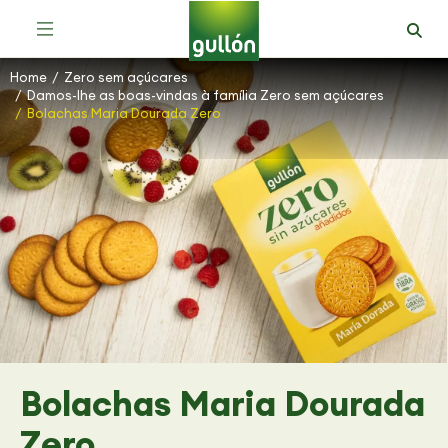
Bolachas Mais Saudáveis e com Fibra
Home
Zero sem açúcares
You are here:
Damos-lhe as boas-vindas à família Zero sem açúcares
Bolachas Maria Dourada Zero
Bolachas Maria Dourada
Zero