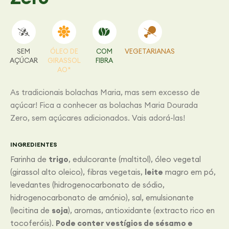
SEM
ÓLEO DE
COM
VEGETARIANAS
AÇÚCAR
GIRASSOL
FIBRA
AO*
As tradicionais bolachas Maria, mas sem excesso de
açúcar! Fica a conhecer as bolachas Maria Dourada
Zero, sem açúcares adicionados. Vais adorá-las!
INGREDIENTES
Farinha de
trigo
, edulcorante (maltitol), óleo vegetal
(girassol alto oleico), fibras vegetais,
leite
magro em pó,
levedantes (hidrogenocarbonato de sódio,
hidrogenocarbonato de amónio), sal, emulsionante
(lecitina de
soja
), aromas, antioxidante (extracto rico en
tocoferóis).
Pode conter vestígios de sésamo e