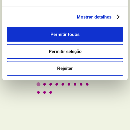
Mostrar detalhes
BEM-ESTAR E LAZER
5 truques para melhorar
Permitir todos
a qualidade do seu sono
Permitir seleção
Leer
Rejeitar