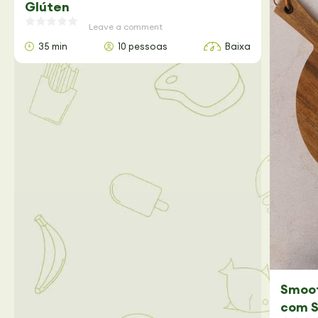
Glúten
Leave a comment
35 min
10 pessoas
Baixa
Smoot
com S