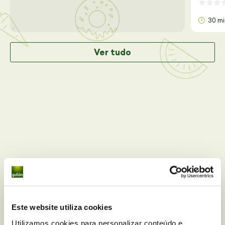
30 m
Ver tudo
Este website utiliza cookies
Você tem alguma dúvida
Utilizamos cookies para personalizar conteúdo e