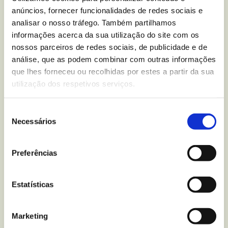
nutricional sobre
Bolachas
anúncios, fornecer funcionalidades de redes sociais e
Maria Dourada Zero
?
analisar o nosso tráfego. Também partilhamos
informações acerca da sua utilização do site com os
nossos parceiros de redes sociais, de publicidade e de
Escreva-nos para
análise, que as podem combinar com outras informações
que lhes forneceu ou recolhidas por estes a partir da sua
utilização dos respetivos serviços.
Mais recentes
do blogue
Seleção
Necessários
de
consentimento
Preferências
Estatísticas
Marketing