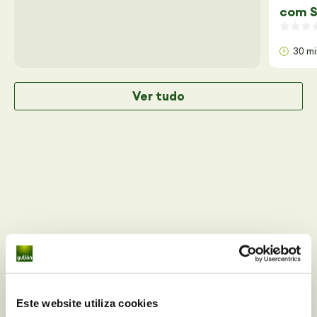
com S
30 m
Ver tudo
Você tem alguma dúvida
Este website utiliza cookies