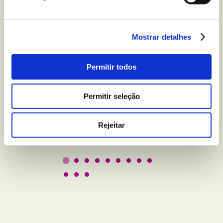
Mostrar detalhes
BEM-ESTAR E LAZER
5 truques para melhorar
Permitir todos
a qualidade do seu sono
Permitir seleção
Leer
Rejeitar