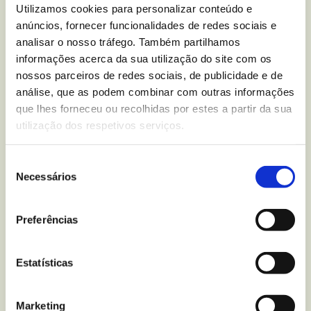
nutricional sobre
Bolachas
Utilizamos cookies para personalizar conteúdo e
Finas Chocolate de Leite
anúncios, fornecer funcionalidades de redes sociais e
analisar o nosso tráfego. Também partilhamos
Zero
?
informações acerca da sua utilização do site com os
nossos parceiros de redes sociais, de publicidade e de
Escreva-nos para
análise, que as podem combinar com outras informações
que lhes forneceu ou recolhidas por estes a partir da sua
utilização dos respetivos serviços.
Mais recentes
do blogue
Seleção
Necessários
de
consentimento
Preferências
Estatísticas
Marketing