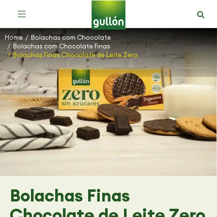
Bolachas Mais Saudáveis e com Fibra
Bolachas com Chocolate Moment
Bolachas com Chocolate Mega Duo
Sortido de Bolachas com Chocolate
Home
Bolachas com Chocolate
You are here:
Bolachas com Chocolate Finas
Bolachas Finas Chocolate de Leite Zero
Bolachas Finas
Chocolate de Leite Zero