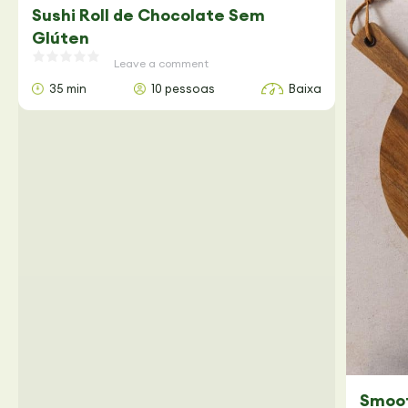
Sushi Roll de Chocolate Sem
Glúten
Leave a comment
35 min
10 pessoas
Baixa
Smoot