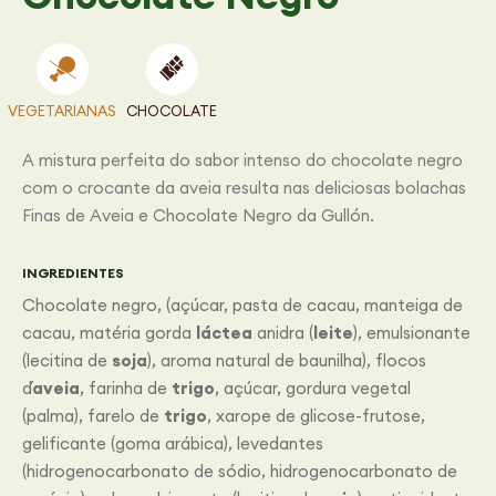
VEGETARIANAS
CHOCOLATE
A mistura perfeita do sabor intenso do chocolate negro
com o crocante da aveia resulta nas deliciosas bolachas
Finas de Aveia e Chocolate Negro da Gullón.
INGREDIENTES
Chocolate negro, (açúcar, pasta de cacau, manteiga de
cacau, matéria gorda
láctea
anidra (
leite
), emulsionante
(lecitina de
soja
), aroma natural de baunilha), flocos
d´
aveia
, farinha de
trigo
, açúcar, gordura vegetal
(palma), farelo de
trigo
, xarope de glicose-frutose,
gelificante (goma arábica), levedantes
(hidrogenocarbonato de sódio, hidrogenocarbonato de