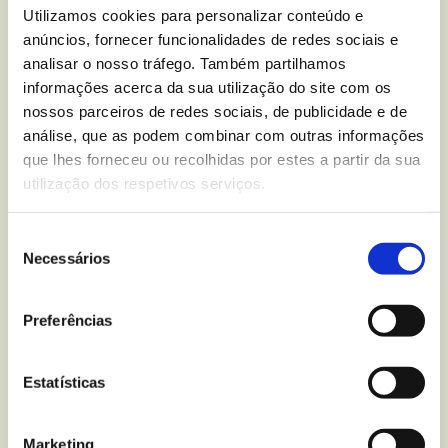
nutricional sobre
Bolachas
Utilizamos cookies para personalizar conteúdo e
anúncios, fornecer funcionalidades de redes sociais e
Finas Aveia e Chocolate
analisar o nosso tráfego. Também partilhamos
Negro
?
informações acerca da sua utilização do site com os
nossos parceiros de redes sociais, de publicidade e de
Escreva-nos para
análise, que as podem combinar com outras informações
que lhes forneceu ou recolhidas por estes a partir da sua
utilização dos respetivos serviços.
Seleção
Mais recentes
do blogue
Necessários
de
consentimento
Preferências
Estatísticas
Marketing