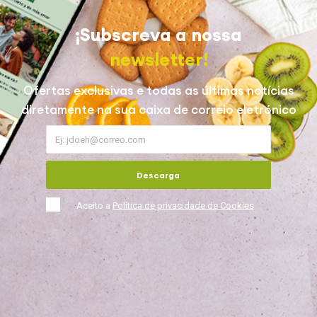
¡Subscreva a nossa
newsletter!
Ofertas exclusivas e todas as últimas notícias
diretamente na sua caixa de correio eletrónico
Descarga
Aceito a
Política de privacidade de Cookies