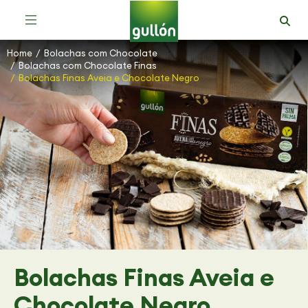
Bolachas com Chocolate Moment
Bolachas com Chocolate Mega Duo
Sortido de Bolachas com Chocolate
Home
Bolachas com Chocolate
You are here:
Bolachas com Chocolate Finas
Bolachas Finas Aveia e Chocolate Negro
Bolachas Finas Aveia e
Chocolate Negro