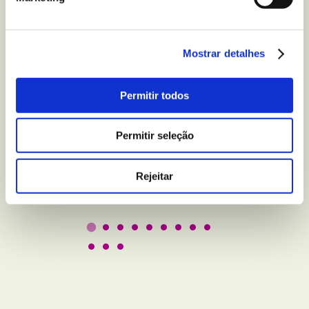
Mostrar detalhes
BEM-ESTAR E LAZER
5 truques para melhorar
Permitir todos
a qualidade do seu sono
Permitir seleção
Leer
Rejeitar