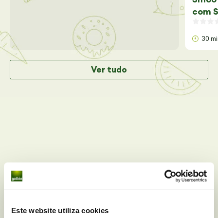
com S
30 m
Ver tudo
Você tem alguma dúvida
Este website utiliza cookies