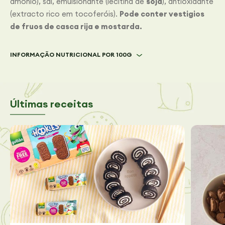
amónio), sal, emulsionante (lecitina de
soja
), antioxidante
(extracto rico em tocoferóis).
Pode conter vestigios
de fruos de casca rija e mostarda.
INFORMAÇÃO NUTRICIONAL POR 100G
Últimas receitas