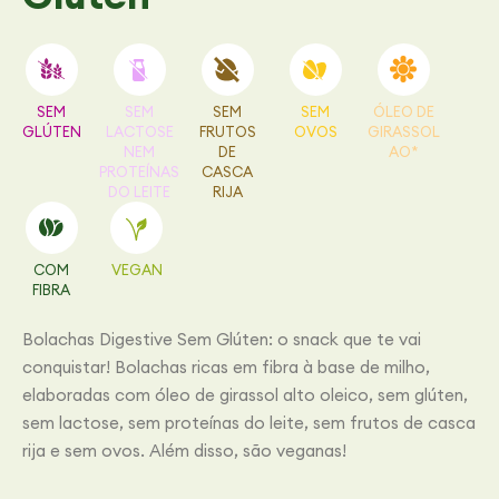
SEM
SEM
SEM
SEM
ÓLEO DE
GLÚTEN
LACTOSE
FRUTOS
OVOS
GIRASSOL
NEM
DE
AO*
PROTEÍNAS
CASCA
DO LEITE
RIJA
COM
VEGAN
FIBRA
Bolachas Digestive Sem Glúten: o snack que te vai
conquistar! Bolachas ricas em fibra à base de milho,
elaboradas com óleo de girassol alto oleico, sem glúten,
sem lactose, sem proteínas do leite, sem frutos de casca
rija e sem ovos. Além disso, são veganas!