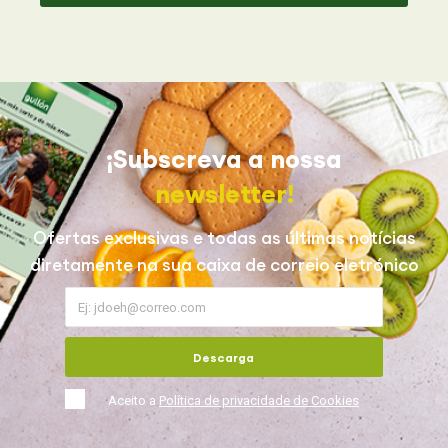
¡Subscreva a nossa
newsletter!
Ofertas exclusivas e todas as últimas notícias
diretamente na sua caixa de correio eletrónico
Descarga
Aceito a
Política de privacidade de Cookies