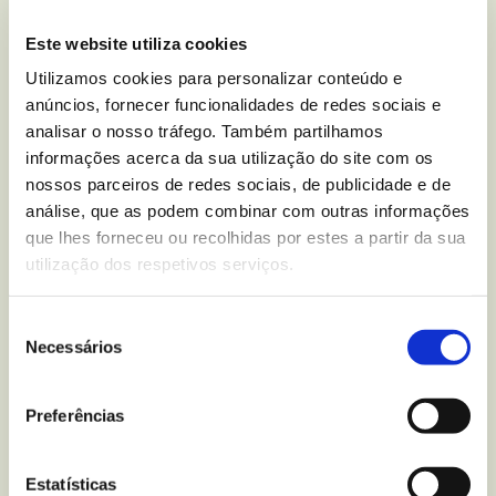
Este website utiliza cookies
Utilizamos cookies para personalizar conteúdo e
anúncios, fornecer funcionalidades de redes sociais e
Você tem alguma dúvida
analisar o nosso tráfego. Também partilhamos
informações acerca da sua utilização do site com os
nutricional sobre
Bolachas
nossos parceiros de redes sociais, de publicidade e de
Digestive Sem Glúten
?
análise, que as podem combinar com outras informações
que lhes forneceu ou recolhidas por estes a partir da sua
utilização dos respetivos serviços.
Escreva-nos para
Seleção
Necessários
de
consentimento
Mais recentes
do blogue
Preferências
Estatísticas