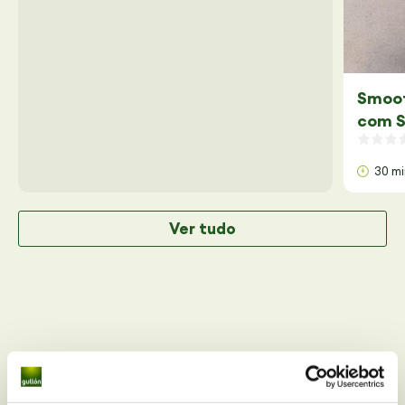
Smoot
com S
30 m
Ver tudo