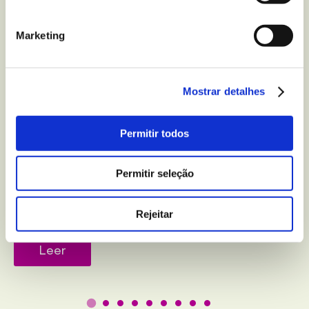
Marketing
Mostrar detalhes
Permitir todos
BEM-ESTAR E LAZER
5 truques para melhorar
Permitir seleção
a qualidade do seu sono
Rejeitar
Leer