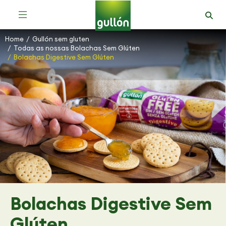
Home
Gullón sem gluten
You are here:
Todas as nossas Bolachas Sem Glúten
Bolachas Digestive Sem Glúten
Bolachas Digestive Sem
Glúten