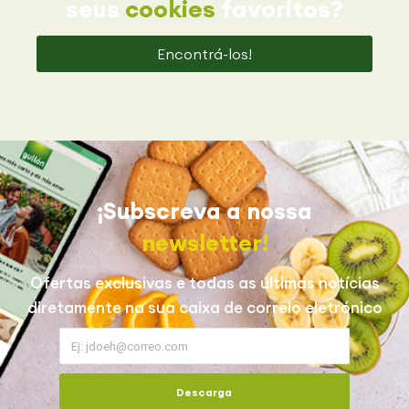
seus
cookies
favoritos?
Encontrá-los!
¡Subscreva a nossa
newsletter!
Ofertas exclusivas e todas as últimas notícias
diretamente na sua caixa de correio eletrónico
Descarga