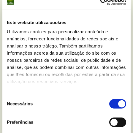
Este website utiliza cookies
Utilizamos cookies para personalizar conteúdo e
Você tem alguma dúvida
anúncios, fornecer funcionalidades de redes sociais e
nutricional sobre
Bolachas
analisar o nosso tráfego. Também partilhamos
informações acerca da sua utilização do site com os
Cookies de Cacau com
nossos parceiros de redes sociais, de publicidade e de
Pepitas de Chocolate Sem
análise, que as podem combinar com outras informações
que lhes forneceu ou recolhidas por estes a partir da sua
Glúten
?
utilização dos respetivos serviços.
Escreva-nos para
Seleção
Necessários
de
consentimento
Preferências
Mais recentes
do blogue