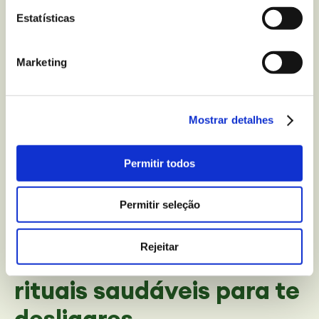
Estatísticas
Marketing
Mostrar detalhes
Permitir todos
Permitir seleção
BEM-ESTAR E LAZER
Faz reset do teu sistema
Rejeitar
nervoso com estes
rituais saudáveis para te
desligares