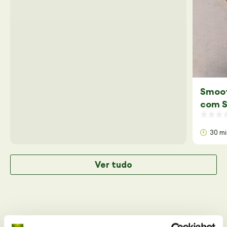
Smoot
com S
30 m
Ver tudo