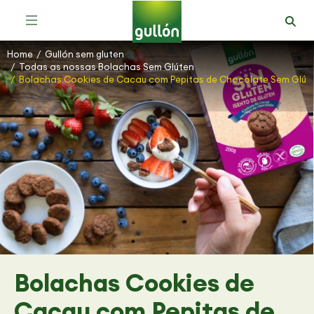
Home
Gullón sem gluten
You are here:
Todas as nossas Bolachas Sem Glúten
Bolachas Cookies de Cacau com Pepitas de Chocolate Sem Glút
Bolachas Cookies de
Cacau com Pepitas de