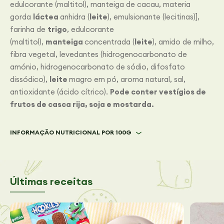
edulcorante (maltitol), manteiga de cacau, materia
gorda
láctea
anhidra (
leite
), emulsionante (lecitinas)],
farinha de
trigo
, edulcorante
(maltitol),
manteiga
concentrada (
leite
), amido de milho,
fibra vegetal, levedantes (hidrogenocarbonato de
amónio, hidrogenocarbonato de sódio, difosfato
dissódico),
leite
magro em pó, aroma natural, sal,
antioxidante (ácido cítrico).
Pode conter vestígios de
frutos de casca rija, soja e mostarda.
INFORMAÇÃO NUTRICIONAL POR 100G
Últimas receitas