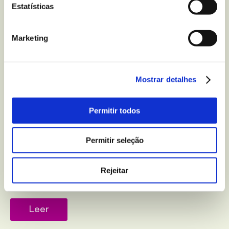
Estatísticas
Marketing
Mostrar detalhes
Permitir todos
BEM-ESTAR E LAZER
Permitir seleção
5 truques para melhorar
a qualidade do seu sono
Rejeitar
Leer