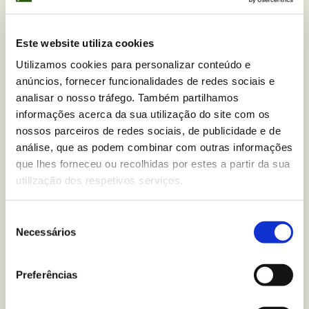
Este website utiliza cookies
Utilizamos cookies para personalizar conteúdo e
anúncios, fornecer funcionalidades de redes sociais e
Você tem alguma dúvida
analisar o nosso tráfego. Também partilhamos
nutricional sobre
Bolachas
informações acerca da sua utilização do site com os
nossos parceiros de redes sociais, de publicidade e de
Choco Tablet Chocolate
análise, que as podem combinar com outras informações
Negro Zero
?
que lhes forneceu ou recolhidas por estes a partir da sua
utilização dos respetivos serviços.
Escreva-nos para
Seleção
Necessários
de
consentimento
Mais recentes
do blogue
Preferências