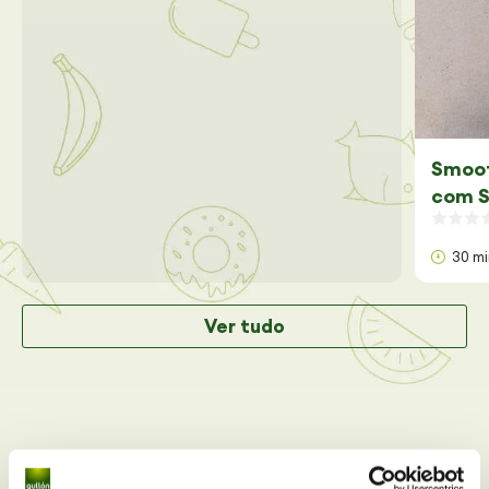
Smoot
com S
30 m
Ver tudo