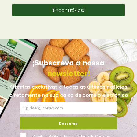
Encontrá-los!
¡Subscreva a nossa
newsletter!
Ofertas exclusivas e todas as últimas notícias
diretamente na sua caixa de correio eletrónico
Descarga
Aceito a
Política de privacidade de Cookies