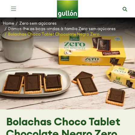
Bolachas Mais Saudáveis e com Fibra
Home
Zero sem açúcares
You are here:
Damos-lhe as boas-vindas à família Zero sem açúcares
Bolachas Choco Tablet Chocolate Negro Zero
Bolachas Choco Tablet
Chocolate Negro Zero