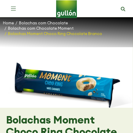
Bolachas com Chocolate Moment
Bolachas com Chocolate Mega Duo
Sortido de Bolachas com Chocolate
Home
Bolachas com Chocolate
You are here:
Bolachas com Chocolate Moment
Bolachas Moment Choco Ring Chocolate Branco
Bolachas Moment
Choco Ring Chocolate