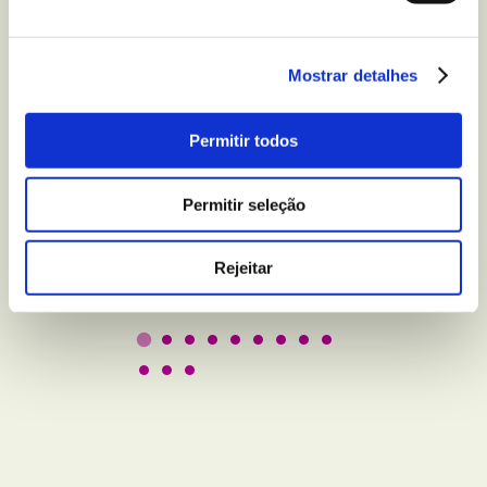
Mostrar detalhes
BEM-ESTAR E LAZER
5 truques para melhorar
Permitir todos
a qualidade do seu sono
Permitir seleção
Leer
Rejeitar