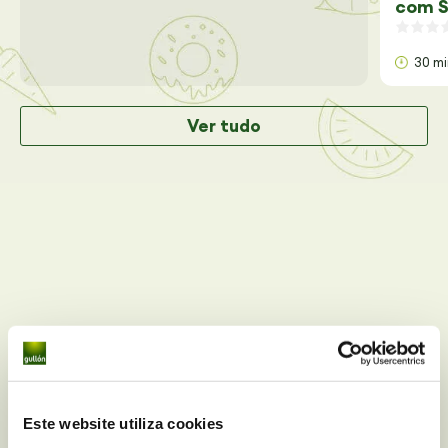
com S
30 m
Ver tudo
Você tem alguma dúvida
Este website utiliza cookies
nutricional sobre
Bolachas