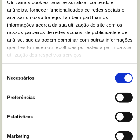
Utilizamos cookies para personalizar conteúdo e
Moment Choco Ring
anúncios, fornecer funcionalidades de redes sociais e
analisar o nosso tráfego. Também partilhamos
Chocolate Branco
?
informações acerca da sua utilização do site com os
nossos parceiros de redes sociais, de publicidade e de
Escreva-nos para
análise, que as podem combinar com outras informações
que lhes forneceu ou recolhidas por estes a partir da sua
utilização dos respetivos serviços.
Mais recentes
do blogue
Seleção
Necessários
de
consentimento
Preferências
Estatísticas
Marketing