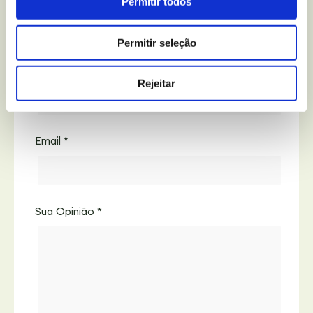
Permitir todos
Campos obrigatórios marcados com
*
Permitir seleção
Name
*
Rejeitar
Email
*
Sua Opinião
*