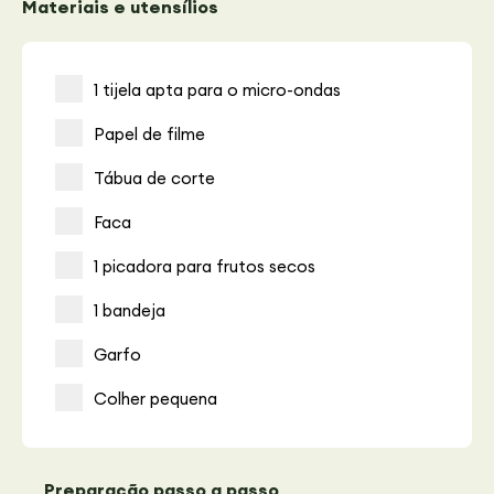
Materiais e utensílios
1 tijela apta para o micro-ondas
Papel de filme
Tábua de corte
Faca
1 picadora para frutos secos
1 bandeja
Garfo
Colher pequena
Preparação passo a passo