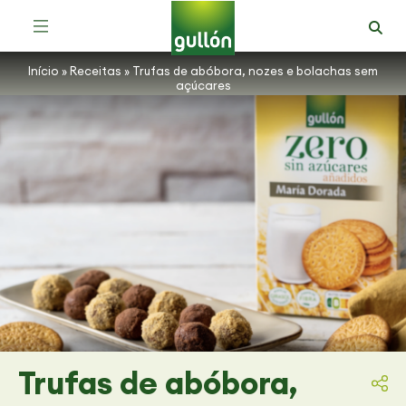
Receitas com Bolachas Zero Açúcares
Início
»
Receitas
»
Trufas de abóbora, nozes e bolachas sem
açúcares
Trufas de abóbora,