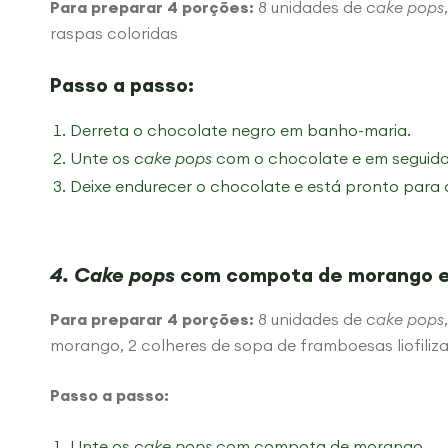
Para preparar 4 porções:
8 unidades de
cake pops
raspas coloridas
Passo a passo:
Derreta o chocolate negro em banho-maria.
Unte os
cake pops
com o chocolate e em seguida
Deixe endurecer o chocolate e está pronto para 
4. Cake pops
com compota de morango e 
Para preparar 4 porções:
8 unidades de
cake pops
morango, 2 colheres de sopa de framboesas liofiliz
Passo a passo:
Unte os
cake pops
com compota de morango.