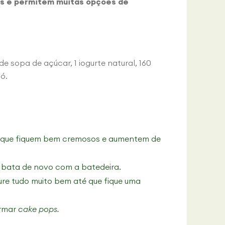
as e permitem muitas opções de
de sopa de açúcar, 1 iogurte natural, 160
pó.
é que fiquem bem cremosos e aumentem de
r e bata de novo com a batedeira.
ure tudo muito bem até que fique uma
ormar
cake pops.