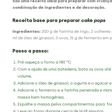
São uma receita ideal para preparar com crianç
combinação de ingredientes e de decoração.
Receita base para preparar
cake pops
Ingredientes:
200 g de farinha de trigo, 2 colheres 
ml de óleo de girassol, 3 ovos, 15 g de fermento em 
Passo a passo:
Pré-aqueça o forno a 180 ºC
Com a ajuda de uma batedeira, bata os ovos at
volume.
Adicione o óleo de girassol, o iogurte e o açúca
Adicione o fermento e a farinha peneirada e mist
massa bem homogénea.
Espalhe a massa pelos compartimentos para f
Leve ao forno durante cerca de 16-18 minutos.