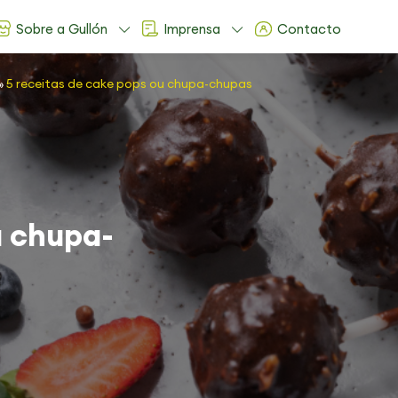
Sobre a Gullón
Imprensa
Contacto
»
5 receitas de cake pops ou chupa-chupas
u chupa-