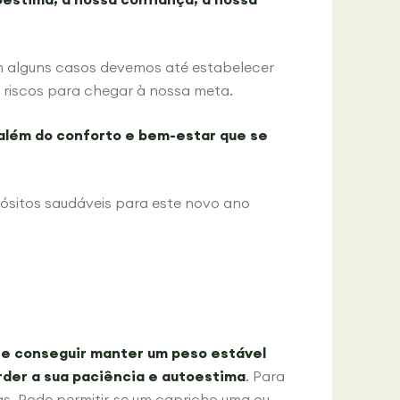
em alguns casos devemos até estabelecer
r riscos para chegar à nossa meta.
i além do conforto e bem-estar que se
ósitos saudáveis para este novo ano
e conseguir manter um peso estável
rder a sua paciência e autoestima
. Para
as. Pode permitir-se um capricho uma ou