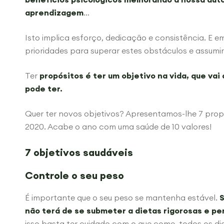
aprendizagem
…
Isto implica esforço, dedicação e consistência. E 
prioridades para superar estes obstáculos e assumi
Ter
propósitos é ter um objetivo na vida, que va
pode ter.
Quer ter novos objetivos? Apresentamos-lhe 7 prop
2020. Acabe o ano com uma saúde de 10 valores!
7 objetivos saudáveis
Controle o seu peso
É importante que o seu peso se mantenha estável.
S
não terá de se submeter a dietas rigorosas e pe
isso basta ter cuidado com o que come, todos os di