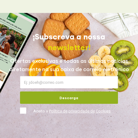
¡Subscreva a nossa
newsletter!
Ofertas exclusivas e todas as últimas notícias
diretamente na sua caixa de correio eletrónico
Descarga
Aceito a
Política de privacidade de Cookies