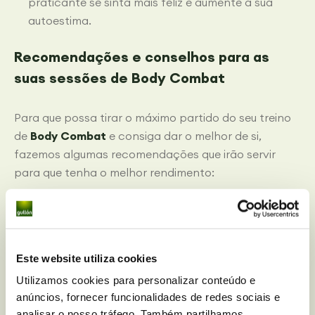
praticante se sinta mais feliz e aumente a sua
autoestima.
Recomendações e conselhos para as
suas sessões de Body Combat
Para que possa tirar o máximo partido do seu treino
de
Body Combat
e consiga dar o melhor de si,
fazemos algumas recomendações que irão servir
para que tenha o melhor rendimento:
– Não desespere
É normal que na sua primeira aula não saiba a
Este website utiliza cookies
coreografia e veja em seu redor pessoas que
Utilizamos cookies para personalizar conteúdo e
acompanham o ritmo da música sem qualquer
anúncios, fornecer funcionalidades de redes sociais e
problema. Não se esqueça que todas essas pessoas
analisar o nosso tráfego. Também partilhamos