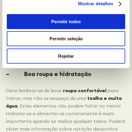
cautelosos para evitarmos qualquer lesão
.
Mostrar detalhes
– Desfrute da dança enquanto
Permitir todos
treina
Permitir seleção
De certeza que sabe que dançar e treinar é possível
.
Deixe-se levar e desfrute da música enquanto adapta
Rejeitar
os seus movimentos ao ritmo.
– Boa roupa e hidratação
Deve lembrar-se de levar
roupa confortável
para
treinar, mas não se esqueça de uma
toalha e muita
água
. Estes elementos não podem faltar no treino!
Hidratar-se e alimentar-se corretamente é muito
importante quando se realiza qualquer treino. Poderá
obter mais informação sobre nutrição desportiva