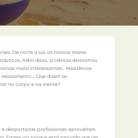
raia. De norte a sul, os nossos mares
áuticos. Além disso, a ciência demostrou
ionais muito interessantes: resistência
s, relaxamento… Que dizem as
 mar no corpo e na mente?
 e desportistas profissionais aproveitam
aia. Fazem-no porque está provado que um