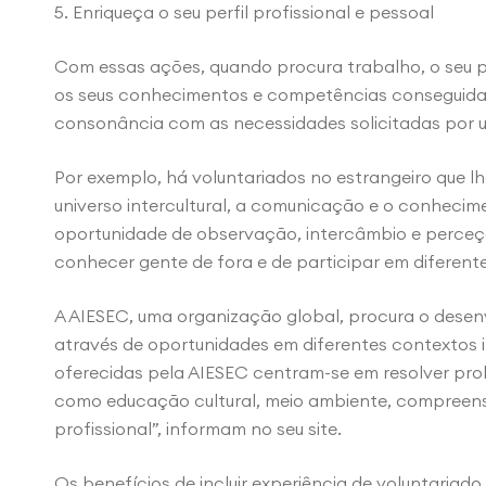
5. Enriqueça o seu perfil profissional e pessoal
Com essas ações, quando procura trabalho, o seu perf
os seus conhecimentos e competências conseguidas
consonância com as necessidades solicitadas por 
Por exemplo, há voluntariados no estrangeiro que lh
universo intercultural, a comunicação e o conhecim
oportunidade de observação, intercâmbio e perceç
conhecer gente de fora e de participar em diferente
A AIESEC, uma organização global, procura o desen
através de oportunidades em diferentes contextos i
oferecidas pela AIESEC centram-se em resolver prob
como educação cultural, meio ambiente, compreens
profissional”, informam no seu site.
Os benefícios de incluir experiência de voluntariado