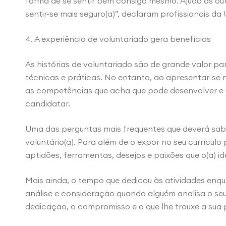
forma de se sentir bem consigo mesmo. Ajuda os out
sentir-se mais seguro(a)”, declaram profissionais d
4. A experiência de voluntariado gera benefícios
As histórias de voluntariado são de grande valor p
técnicas e práticas. No entanto, ao apresentar-se 
as competências que acha que pode desenvolver e ut
candidatar.
Uma das perguntas mais frequentes que deverá saber
voluntário(a). Para além de o expor no seu currículo
aptidões, ferramentas, desejos e paixões que o(a) id
Mais ainda, o tempo que dedicou às atividades enq
análise e consideração quando alguém analisa o seu 
dedicação, o compromisso e o que lhe trouxe a sua