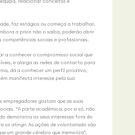
 equipa, relacionar conceitos e
dade, faz estágios ou começa a trabalhar,
bora a priori não o saiba, poderão abrir
 competências sociais e profissionais.
dar a conhecer o compromisso social que
veis, e alarga as redes de contacto para
ma, dá a conhecer um perfil proativo,
ém manifesta interesse pela sua
os empregadores gostam que as suas
iais. “A parte académica, por si só, não
ado demonstra os seus interesses fora do
 os atingir. As ações de voluntariado são
que um grande cérebro que memoriza”.