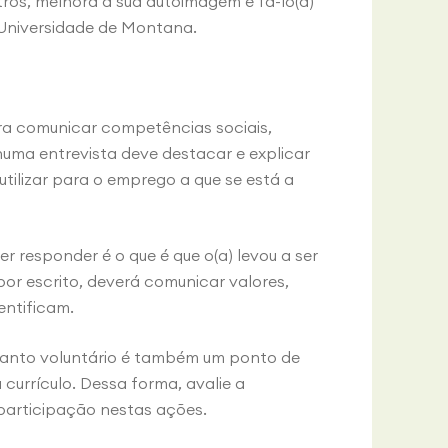
ros, melhora a sua autoimagem e fá-lo(a)
a Universidade de Montana.
ara comunicar competências sociais,
numa entrevista deve destacar e explicar
ilizar para o emprego a que se está a
 responder é o que é que o(a) levou a ser
 por escrito, deverá comunicar valores,
entificam.
uanto voluntário é também um ponto de
currículo. Dessa forma, avalie a
 participação nestas ações.