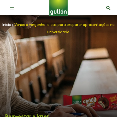
Início
»
Vence a vergonha: dicas para preparar apresentações na
universidade
Bem-estar e lazer