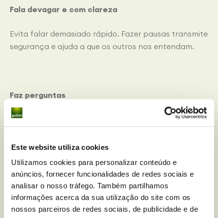
Fala devagar e com clareza
Evita falar demasiado rápido. Fazer pausas transmite
segurança e ajuda a que os outros nos entendam.
Faz perguntas
Fazer com que as pessoas participem fazendo
perguntas simples (por exemplo, “também estudas
aqui?”) cria ligação e reduz a pressão sobre ti.
Este website utiliza cookies
Utilizamos cookies para personalizar conteúdo e
anúncios, fornecer funcionalidades de redes sociais e
analisar o nosso tráfego. Também partilhamos
Utiliza exemplos pessoais
informações acerca da sua utilização do site com os
nossos parceiros de redes sociais, de publicidade e de
Partilhar pequenas histórias ou informação pessoal