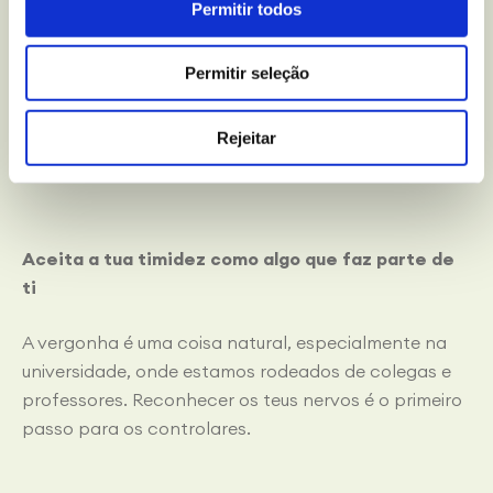
Permitir todos
Vencer a vergonha é um processo gradual. Agora,
Permitir seleção
podes sempre fazer determinadas coisas para
fortalecer a tua confiança e para que desfrutes mais
Rejeitar
da tua etapa universitária.
Aceita a tua timidez como algo que faz parte de
ti
A vergonha é uma coisa natural, especialmente na
universidade, onde estamos rodeados de colegas e
professores. Reconhecer os teus nervos é o primeiro
passo para os controlares.