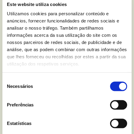
Este website utiliza cookies
atividades paralelas em que as crianças podem
Utilizamos cookies para personalizar conteúdo e
aproximar-se e tocar nos instrumentos.
anúncios, fornecer funcionalidades de redes sociais e
analisar o nosso tráfego. Também partilhamos
É uma proposta fantástica para desligar da rotina
informações acerca da sua utilização do site com os
diária, para além de que a música traz imensos
nossos parceiros de redes sociais, de publicidade e de
benefícios para a mente de todos. Ajudamos os mais
análise, que as podem combinar com outras informações
pequenos a despertar o seu lado sensorial e
que lhes forneceu ou recolhidas por estes a partir da sua
emocional, a desenvolver o seu cérebro, a melhorar a
utilização dos respetivos serviços.
concentração e a memória e, assim, a fomentar o
gosto pela arte.
Seleção
Necessários
de
Lugares temáticos e personalizados
consentimento
Preferências
À medida que crescem, as crianças vão vincando a
sua personalidade. Uma atividade que as irá
Estatísticas
entusiasmar será passar o dia em família em lugares
que vão ao encontro dos seus gostos. Desde ir a um