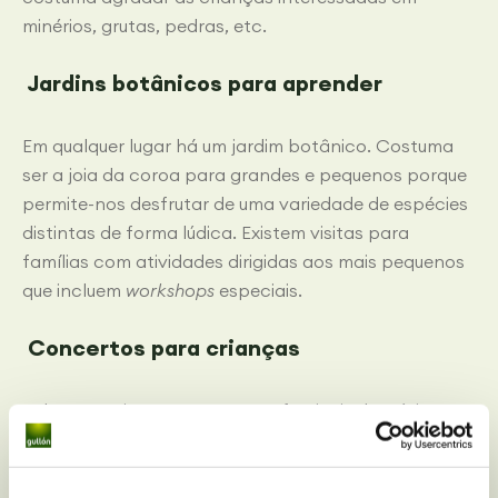
minérios, grutas, pedras, etc.
Jardins botânicos para aprender
Em qualquer lugar há um jardim botânico. Costuma
ser a joia da coroa para grandes e pequenos porque
permite-nos desfrutar de uma variedade de espécies
distintas de forma lúdica. Existem visitas para
famílias com atividades dirigidas aos mais pequenos
que incluem
workshops
especiais.
Concertos para crianças
Sabe que existem concertos e festivais de música
durante todo o ano, mas a maioria não são
dedicados às crianças. Em determinados lugares,
existem concertos com músicas infantis, com