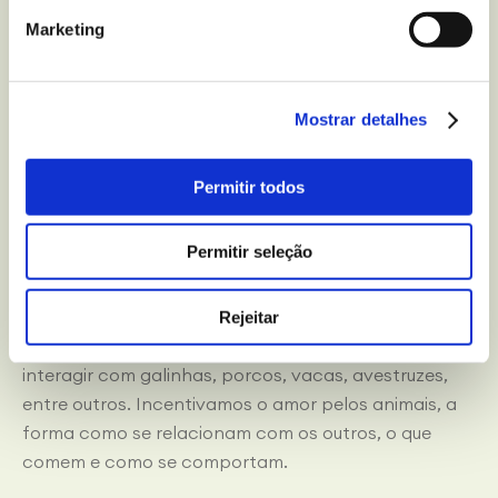
restaurante com temática manga, se for essa a sua
Marketing
paixão, a realizar
workshops
de culinária, quando é
algo de que gostam, ou passar o dia a fazer
mergulho, quando a água, o mar e as espécies
Mostrar detalhes
marinhas são o que atrai os vossos filhos. Vai ser um
enorme sucesso para todos.
Permitir todos
Descobrir a quinta
Permitir seleção
Se as crianças são pequenas, é preciso descobrir
novos animais que não fazem parte do seu
Rejeitar
quotidiano. As quintas permitem passar o dia a ver e
interagir com galinhas, porcos, vacas, avestruzes,
entre outros. Incentivamos o amor pelos animais, a
forma como se relacionam com os outros, o que
comem e como se comportam.