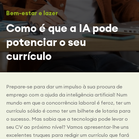
Bem-estar e lazer
Como é que a IA pode
potenciar o seu
currículo
Prepare-se para dar um impulso à sua procura de
emprego com a ajuda da inteligência artificial! Num
mundo em que a concorrência laboral é feroz, ter um
currículo sólido é como ter um bilhete de lotaria para
o sucesso. Mas sabia que a tecnologia pode levar o
seu CV ao próximo nível? Vamos apresentar-lhe uns
excelentes truques para redigir um currículo que fará