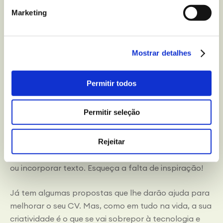
algumas limitações. Além disso, inclui frases e textos
Marketing
que encaixam com o posto de trabalho oferecido.
Uma das suas vantagens é o seu assistente
integrado que orienta, de forma interativa, o
utilizador. Resumaker.A AI não proporciona uma
Mostrar detalhes
conta gratuita, mas sim uma subscrição premium por
9,99 euros mensais.
Permitir todos
Como funciona:
basta registar-se e iniciar a sessão.
Permitir seleção
Em seguida, terá de clicar na opção Criar o meu
currículo. A partir daí, escolhe o modelo que prefere.
Posteriormente, Resumaker.AI preenche as secções
Rejeitar
do CV com texto. Durante o processo, poderá editar
ou incorporar texto. Esqueça a falta de inspiração!
Já tem algumas propostas que lhe darão ajuda para
melhorar o seu CV. Mas, como em tudo na vida, a sua
criatividade é o que se vai sobrepor à tecnologia e