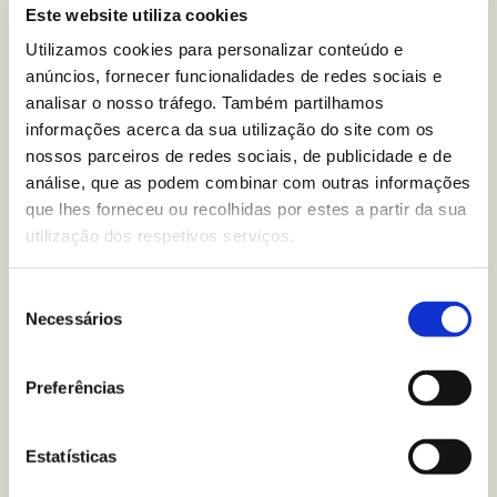
Este website utiliza cookies
Como funciona:
deverá iniciar a sessão e criar uma
Utilizamos cookies para personalizar conteúdo e
conta própria gratuita. Assim que o tiver feito, irá
anúncios, fornecer funcionalidades de redes sociais e
aceder ao painel de Os Seus Documentos. Apenas
analisar o nosso tráfego. Também partilhamos
terá de clicar em Novo currículo com IA. A partir daí,
informações acerca da sua utilização do site com os
irá preencher um breve formulário que irá gerar o seu
nossos parceiros de redes sociais, de publicidade e de
currículo. O desenho e conteúdo desse CV poderá ser
análise, que as podem combinar com outras informações
adaptado e editado, se assim o desejar. Consoante a
que lhes forneceu ou recolhidas por estes a partir da sua
empresa, o redator do currículo com IA aproveita um
utilização dos respetivos serviços.
modelo de aprendizagem automático premium para
facilitar resultados ótimos e relevantes.
Seleção
Necessários
de
2. Resumaker.AI.
consentimento
Preferências
Este criador de IA é caracterizado por ser fácil de
usar, intuitivo e muito ágil. Conta com 10 modelos que
Estatísticas
podem ser personalizados, embora apresentem