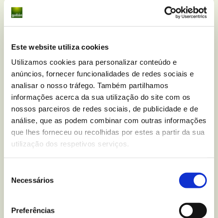
Durante o Dia dos Mortos, é possível apreciar as
tradições, como as caveiras, os disfarces coloridos,
a gastronomia típica e uma variedade de
Este website utiliza cookies
festividades relacionadas com o tema da morte.
Utilizamos cookies para personalizar conteúdo e
Esta festa ocupa um lugar central na cultura
anúncios, fornecer funcionalidades de redes sociais e
mexicana e é considerada praticamente como uma
analisar o nosso tráfego. Também partilhamos
segunda festa nacional do país. É uma oportunidade
informações acerca da sua utilização do site com os
única para mergulharmos na rica tradição e no
nossos parceiros de redes sociais, de publicidade e de
profundo respeito que o México tem pelos seus
análise, que as podem combinar com outras informações
antepassados e pelos seus entes queridos falecidos.
que lhes forneceu ou recolhidas por estes a partir da sua
utilização dos respetivos serviços.
6. Índia
Seleção
Necessários
Embora achemos que é uma festa um pouco mais
de
consentimento
anglo-saxónica, a verdade é que o Halloween
também é celebrado noutros países mais longínquos
Preferências