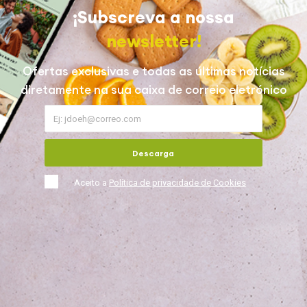
¡Subscreva a nossa
newsletter!
Ofertas exclusivas e todas as últimas notícias
diretamente na sua caixa de correio eletrónico
Descarga
Aceito a
Política de privacidade de Cookies