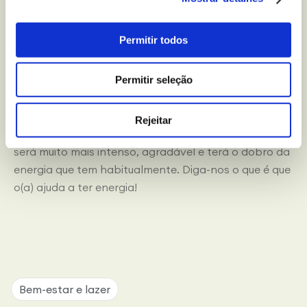
fruta ou um café com leite para começar o dia e
almoçar mais tarde. Descubra quais são os
Permitir todos
elementos que formam um
pequeno-almoço nota 10!
Também poderá ler a nossa proposta de
3
Permitir seleção
pequenos-almoços tradicionais
e maravilhosos.
Comece o dia sem pressa, vá para a rua motivado(a),
Rejeitar
sorria e cumpra os seus objetivos, verá como o dia
será muito mais intenso, agradável e terá o dobro da
energia que tem habitualmente. Diga-nos o que é que
o(a) ajuda a ter energia!
Bem-estar e lazer