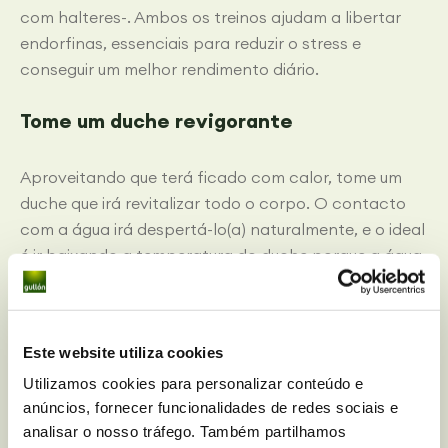
com halteres-. Ambos os treinos ajudam a libertar
endorfinas, essenciais para reduzir o stress e
conseguir um melhor rendimento diário.
Tome um duche revigorante
Aproveitando que terá ficado com calor, tome um
duche que irá revitalizar todo o corpo. O contacto
com a água irá despertá-lo(a) naturalmente, e o ideal
é ir baixando a temperatura do duche porque a água
fria é um ativador orgânico “superpoderoso”.
Abra as janelas, deixe entrar o sol
Este website utiliza cookies
Utilizamos cookies para personalizar conteúdo e
Quando já tiver amanhecido, abra as janelas de sua
anúncios, fornecer funcionalidades de redes sociais e
casa. Se tiver alguma janela orientada a este, o lado
analisar o nosso tráfego. Também partilhamos
que o sol nasce, melhor. Medite ou faça exercício