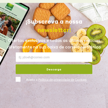
¡Subscreva a nossa
newsletter!
Ofertas exclusivas e todas as últimas notícias
diretamente na sua caixa de correio eletrónico
Descarga
Aceito a
Política de privacidade de Cookies