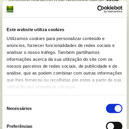
iniciativas que estão a ser realizadas nestes.
Estar
ativos socialmente faz-nos sentir melhor
.
Deixo-lhe aqui alguns conselhos:
Chamadas de vídeo em grupo, familiares ou
Este website utiliza cookies
individuais
Utilizamos cookies para personalizar conteúdo e
anúncios, fornecer funcionalidades de redes sociais e
Fazer um vídeo-convívio com amigos e/ou
analisar o nosso tráfego. Também partilhamos
familiares
informações acerca da sua utilização do site com os
nossos parceiros de redes sociais, de publicidade e de
análise, que as podem combinar com outras informações
Realizar desafios on-line em grupo: trava-
que lhes forneceu ou recolhidas por estes a partir da sua
línguas, exercícios físicos, preparar receitas
utilização dos respetivos serviços.
culinárias…
Assistir a concertos em streaming
Seleção
Necessários
de
consentimento
Participar nas ações comunitárias atuais
Preferências