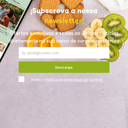
¡Subscreva a nossa
newsletter!
Ofertas exclusivas e todas as últimas notícias
diretamente na sua caixa de correio eletrónico
Descarga
Aceito a
Política de privacidade de Cookies