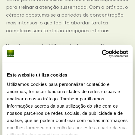
para treinar a atenção sustentada. Com a prática, o
cérebro acostuma-se a períodos de concentração
mais intensos, o que facilita abordar tarefas
complexas sem tantas interrupções internas.
Uma ferramenta útil para todos os perfis
O método pomodoro adapta-se a diferentes perfis e
situações. Para os estudantes, pode ser uma forma
Este website utiliza cookies
eficaz de organizar o tempo de estudo por
disciplinas e evitar o cansaço antes dos exames da
Utilizamos cookies para personalizar conteúdo e
anúncios, fornecer funcionalidades de redes sociais e
escola ou da universidade.
analisar o nosso tráfego. Também partilhamos
informações acerca da sua utilização do site com os
Para os profissionais jovens ou que trabalham em
nossos parceiros de redes sociais, de publicidade e de
ambientes digitais, pressupõe uma barreira contra
análise, que as podem combinar com outras informações
o
multitasking
excessivo e a dispersão, que os
que lhes forneceu ou recolhidas por estes a partir da sua
dispositivos eletrónicos provocam. E, para as
utilização dos respetivos serviços.