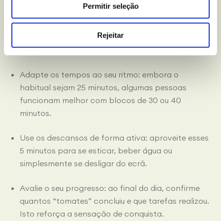
Permitir seleção
Elimine distrações antes de começar: coloque o
telemóvel no silêncio, feche páginas
Rejeitar
desnecessárias no computador e peça a quem o
rodeia que não o(a) interrompam.
Adapte os tempos ao seu ritmo: embora o
habitual sejam 25 minutos, algumas pessoas
funcionam melhor com blocos de 30 ou 40
minutos.
Use os descansos de forma ativa: aproveite esses
5 minutos para se esticar, beber água ou
simplesmente se desligar do ecrã.
Avalie o seu progresso: ao final do dia, confirme
quantos “tomates” concluiu e que tarefas realizou.
Isto reforça a sensação de conquista.