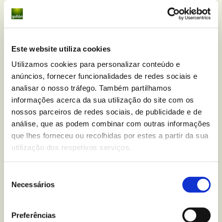
aproveitar as horas de sol, uma vez que assim
permite que a sua casa seja aquecida de forma
gratuita. No verão, mantenha os estores fechados
nas horas de sol intenso para evitar o calor extremo
Este website utiliza cookies
e crie correntes de ar abrindo as janelas. Se ligar o ar
Utilizamos cookies para personalizar conteúdo e
condicionado, regule para os 24ºC, uma vez que
anúncios, fornecer funcionalidades de redes sociais e
assim irá manter uma boa temperatura e evitar um
analisar o nosso tráfego. Também partilhamos
consumo excessivo. Isso também irá ajudar à sua
informações acerca da sua utilização do site com os
saúde, evitando grandes diferenças de temperatura,
nossos parceiros de redes sociais, de publicidade e de
tanto no verão como no inverno.
análise, que as podem combinar com outras informações
que lhes forneceu ou recolhidas por estes a partir da sua
utilização dos respetivos serviços.
Outro aspeto essencial para melhorar a
sustentabilidade está associado às compras. Cada
vez mais se penaliza a utilização de sacos de
Seleção
Necessários
plástico, por isso um grande passo que poderá dar,
de
consentimento
que por sua vez irá ajudar o meio ambiente e,
principalmente a si, é levar um saco reutilizável.
Preferências