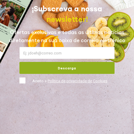
¡Subscreva a nossa
newsletter!
Ofertas exclusivas e todas as últimas notícias
diretamente na sua caixa de correio eletrónico
Descarga
Aceito a
Política de privacidade de Cookies