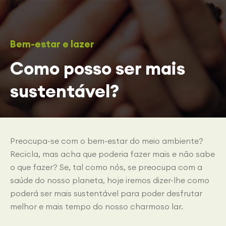
Bem-estar e lazer
Como posso ser mais
sustentável?
Preocupa-se com o bem-estar do meio ambiente?
Recicla, mas acha que poderia fazer mais e não sabe
o que fazer? Se, tal como nós, se preocupa com a
saúde do nosso planeta, hoje iremos dizer-lhe como
poderá ser mais sustentável para poder desfrutar
melhor e mais tempo do nosso charmoso lar.