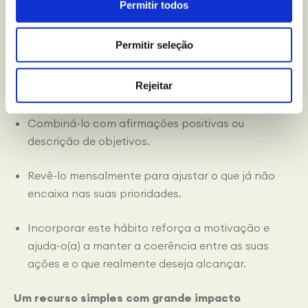
O
vision board
só cumpre a sua função se se tornar
Permitir todos
parte da sua rotina. Para isso, poderá:
Permitir seleção
Dedicar uns minutos todas as manhãs a olhar
para ele e visualizar como avança até essas
Rejeitar
metas.
Combiná-lo com afirmações positivas ou
descrição de objetivos.
Revê-lo mensalmente para ajustar o que já não
encaixa nas suas prioridades.
Incorporar este hábito reforça a motivação e
ajuda-o(a) a manter a coerência entre as suas
ações e o que realmente deseja alcançar.
Um recurso simples com grande impacto