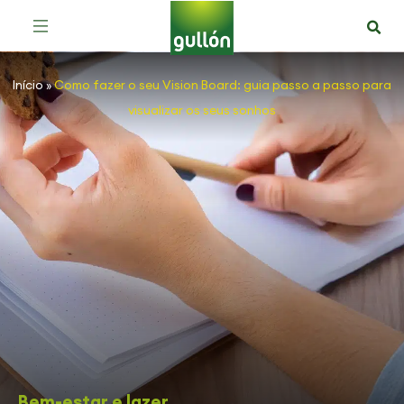
Início
»
Como fazer o seu Vision Board: guia passo a passo para
visualizar os seus sonhos
Bem-estar e lazer