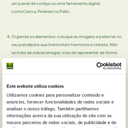
um painel de cortiça ou uma ferramenta digital
comoCanva, Pinterest ouTrello.
Organize os elementos: coloque as imagens e palavras no
seu painelpara que transmitam harmonia e clareza. Não
se trata de sobrecarregar, mas de representar de forma
clara o essencial.
Deixe-o num lugar visível: o
visionboard
deve estar num
Este website utiliza cookies
espaço que veja todos os dias, como o seu escritório, o
Utilizamos cookies para personalizar conteúdo e
seu quarto ou o ecrã inicial do seu computador.
anúncios, fornecer funcionalidades de redes sociais e
analisar o nosso tráfego. Também partilhamos
informações acerca da sua utilização do site com os
nossos parceiros de redes sociais, de publicidade e de
Reveja-o e atualize-o: com o passar do tempo, é possível