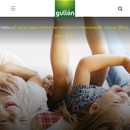
Início
»
É muito importante ter uma boa comunicação com os filhos.
E porquê?