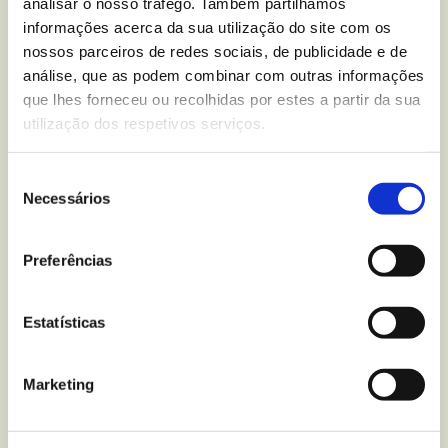
analisar o nosso tráfego. Também partilhamos
informações acerca da sua utilização do site com os
É recomendável que, quando der algum conselho aos
nossos parceiros de redes sociais, de publicidade e de
seus filhos tente fazê-lo sempre de forma positiva e
análise, que as podem combinar com outras informações
que lhes forneceu ou recolhidas por estes a partir da sua
que, previamente, se coloque no lugar deles para
utilização dos respetivos serviços.
tentar perceber o que se passa e por que se sente
assim.
Seleção
Necessários
Confie neles
de
consentimento
Sempre que possível, demonstre que também confia
Preferências
neles. Como o pode fazer? Muito simples. Fale sobre
as coisas que acontecem em família (até onde a
Estatísticas
idades deles permitam saber) e deixe-os participar
em algumas das decisões.
Marketing
Deixe os tabus de lado