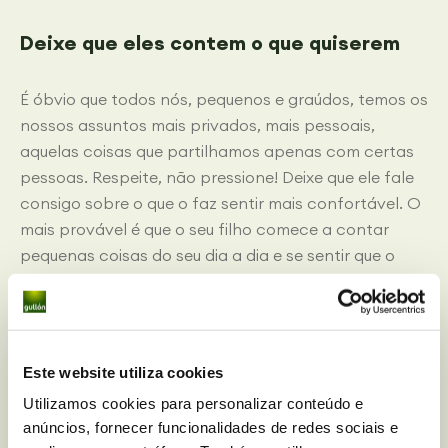
Deixe que eles contem o que quiserem
É óbvio que todos nós, pequenos e graúdos, temos os
nossos assuntos mais privados, mais pessoais,
aquelas coisas que partilhamos apenas com certas
pessoas. Respeite, não pressione! Deixe que ele fale
consigo sobre o que o faz sentir mais confortável. O
mais provável é que o seu filho comece a contar
pequenas coisas do seu dia a dia e se sentir que o
ouvem, que lhe dão os parabéns, lhe dão conselhos,
ou até partilham experiências semelhantes com ele,
pouco a pouco irá começar a aumentar o seu leque
que temas para conversar.
Este website utiliza cookies
Utilizamos cookies para personalizar conteúdo e
Se vos pedirem conselhos, tente dá-los
anúncios, fornecer funcionalidades de redes sociais e
sempre de forma positiva