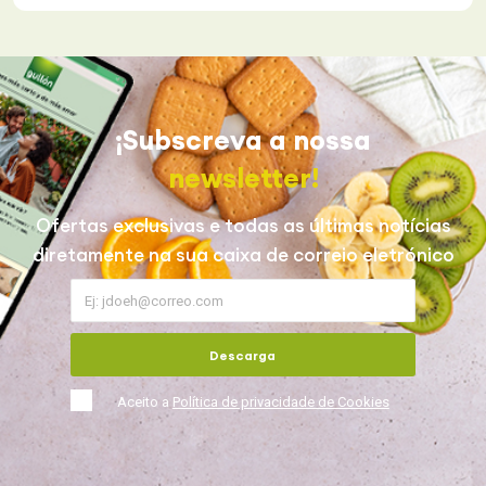
¡Subscreva a nossa
newsletter!
Ofertas exclusivas e todas as últimas notícias
diretamente na sua caixa de correio eletrónico
Descarga
Aceito a
Política de privacidade de Cookies