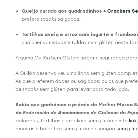
Queijo curado aos quadradinhos +
Crackers S
prefere
snacks
salgados.
Tortilhas
aveia e arroz com iogurte e framboes
qualquer variedade Vitalday sem glúten neste fo
A gama Gullón Sem Glúten: sabor e segurança para
A Gullón desenvolveu uma linha sem glúten complet
As que preferem doces ou saglados; ou as que pref
de
snacks
sem glúten para levar para todo lado.
Sabia que ganhámos o prémio de Melhor Marca 
da
Federación de Asociaciones de Celíacos de Esp
bolachas, tortilhas e crackers sem glúten neste
link,
receitas e bolachas sem glúten na secção
sem glút