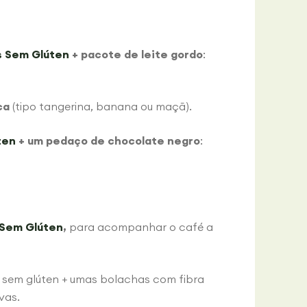
s Sem Glúten
+ pacote de leite gordo
:
ca
(tipo tangerina, banana ou maçã).
ten
+ um pedaço de chocolate negro
:
 Sem Glúten
,
para acompanhar o café a
sem glúten + umas bolachas com fibra
vas.