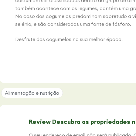
costumam ser classificados dentro do grupo de alim
também acontece com os legumes, contêm uma gran
No caso dos cogumelos predominam sobretudo a vit
selénio, e são consideradas uma fonte de fósforo.
Desfrute dos cogumelos na sua melhor época!
Alimentação e nutrição
Review Descubra as propriedades n
O seu endereço de email não será publicado.