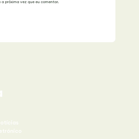
a a próxima vez que eu comentar.
a
otícias
etrónico