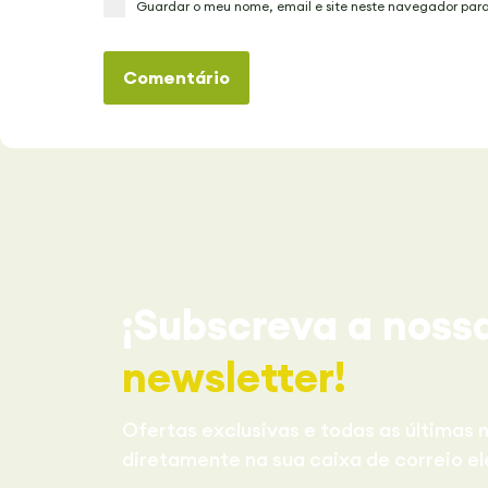
Guardar o meu nome, email e site neste navegador par
Comentário
¡Subscreva a noss
newsletter!
Ofertas exclusivas e todas as últimas n
diretamente na sua caixa de correio el