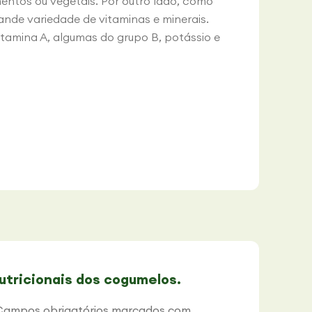
entos ou vegetais. Por outro lado, como
de variedade de vitaminas e minerais.
amina A, algumas do grupo B, potássio e
utricionais dos cogumelos.
Campos obrigatórios marcados com