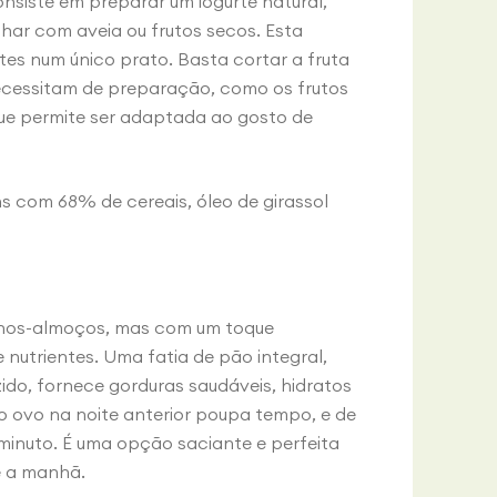
siste em preparar um iogurte natural,
har com aveia ou frutos secos. Esta
ntes num único prato. Basta cortar a fruta
necessitam de preparação, como os frutos
que permite ser adaptada ao gosto de
 com 68% de cereais, óleo de girassol
enos-almoços, mas com um toque
nutrientes. Uma fatia de pão integral,
o, fornece gorduras saudáveis, hidratos
o ovo na noite anterior poupa tempo, e de
inuto. É uma opção saciante e perfeita
e a manhã.