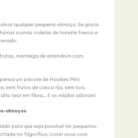
 salvar qualquer pequeno-almoço. Se gosta
 húmus a umas rodelas de tomate fresco e
perado.
 frutas, manteiga de amendoim com
spensa um pacote de Hookies Mini
e, sem frutos de casca rija, sem ovo,
m alto teor em fibra… E os miúdos adoram!
os-almoços
iado para que seja possível ter pequenos-
ortada no frigorífico, cozer ovos com