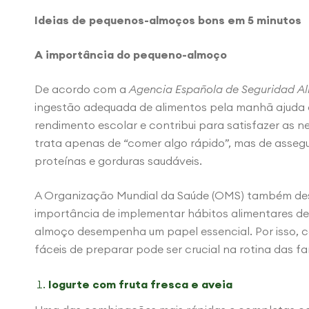
Ideias de pequenos-almoços bons em 5 minutos
A importância do pequeno-almoço
De acordo com a
Agencia Española de Seguridad Ali
ingestão adequada de alimentos pela manhã ajuda
rendimento escolar e contribui para satisfazer as n
trata apenas de “comer algo rápido”, mas de assegu
proteínas e gorduras saudáveis.
A Organização Mundial da Saúde (OMS) também dest
importância de implementar hábitos alimentares des
almoço desempenha um papel essencial. Por isso, co
fáceis de preparar pode ser crucial na rotina das fam
Iogurte com fruta fresca e aveia