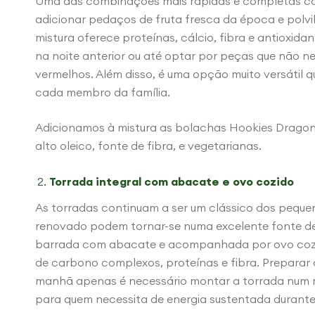
Uma das combinações mais rápidas e completas con
adicionar pedaços de fruta fresca da época e polvil
mistura oferece proteínas, cálcio, fibra e antioxida
na noite anterior ou até optar por peças que não 
vermelhos. Além disso, é uma opção muito versátil 
cada membro da família.
Adicionamos à mistura as bolachas Hookies Dragons
alto oleico, fonte de fibra, e vegetarianas.
Torrada integral com abacate e ovo cozido
As torradas continuam a ser um clássico dos pequ
renovado podem tornar-se numa excelente fonte de 
barrada com abacate e acompanhada por ovo cozid
de carbono complexos, proteínas e fibra. Preparar 
manhã apenas é necessário montar a torrada num m
para quem necessita de energia sustentada durant