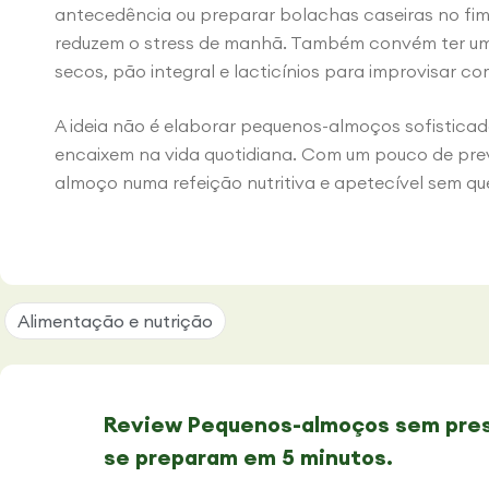
antecedência ou preparar bolachas caseiras no fi
reduzem o stress de manhã. Também convém ter um
secos, pão integral e lacticínios para improvisar c
A ideia não é elaborar pequenos-almoços sofisticad
encaixem na vida quotidiana. Com um pouco de prev
almoço numa refeição nutritiva e apetecível sem que
Alimentação e nutrição
Review Pequenos-almoços sem pres
se preparam em 5 minutos.