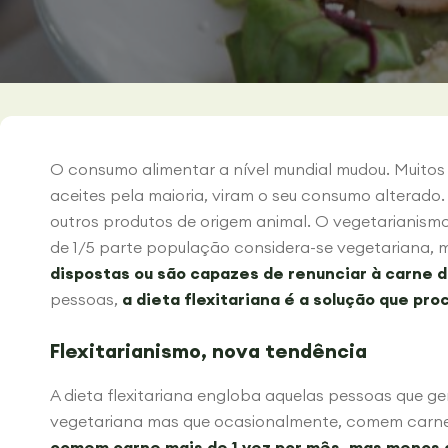
O consumo alimentar a nível mundial mudou. Muitos
aceites pela maioria, viram o seu consumo alterado
outros produtos de origem animal. O vegetarianismo
de 1/5 parte população considera-se vegetariana,
dispostas ou são capazes de renunciar à carne
pessoas,
a dieta flexitariana é a solução que pr
Flexitarianismo, nova tendência
A dieta flexitariana engloba aquelas pessoas que 
vegetariana mas que ocasionalmente, comem carn
comem carne mais de 1 vez por mês, mas menos 