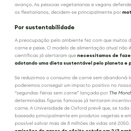
avanço. As pessoas vegetarianas e vegans defende
os flexitarianos, decidem-se principalmente por
mot
Por sustentabilidade
A preocupação pelo ambiente fez com que muitos 
carne e peixe. O modelo de alimentação atual não é 
científicas já alertaram que
necessitamos de faze
adotando uma dieta sustentável pelo planeta e p
Se reduzirmos o consumo de carne sem abandoná-la 
poderemos conseguir um impacto positivo no nosso 
“segundas-feiras sem carne” lançada por
The Mond
determinadas figuras famosas já tentaram incentiva
carne. A Universidade de Oxford prevê que, se tod
baseada principalmente em produtos vegetais e em 
possível salvar mais de 8 milhões de vidas até 2050. 
emissões de gases de efeito estufa em 2/3 part