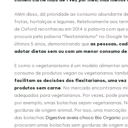
Além disso, dá prioridade ao consumo abundante de
frutas, hortaliças e legumes. Relativamente aos termo
de Oxford reconheceu em 2014 a palavra com que se
procura pela palavra “flexitarianismo” no Google t
últimos 5 anos, demonstrando que
as pessoas, cad
adotar dietas sem ou com um menor consumo de
E como o vegetarianismo é um modelo alimentar am
consumo de produtos vegan ou vegetarianos tamb
facilitam as decisões dos flexitarianos, uma ve
produtos sem carne
. No mercado encontramos mil
adequados para vegetarianos. Por vezes, pode par
por exemplo, umas bolachas sejam vegetarianas. No
gorduras de origem animal. Por isso, uma marcaç
das bolachas
Digestive aveia choco Bio Organic
pod
procuram umas bolachas sem gorduras de origem an