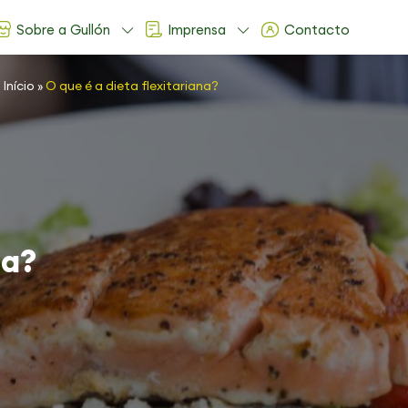
Sobre a Gullón
Imprensa
Contacto
Início
»
O que é a dieta flexitariana?
na?