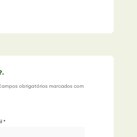
?.
Campos obrigatórios marcados com
il
*