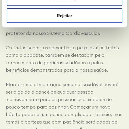
O
azeite
é uma das melhores fontes de
gordura
que
nos oferece a Dieta Mediterrânica, tanto para
Rejeitar
temperar como para cozinhar. A sua composição,
rica em ácidos gordos monoinsaturados, atua como
protetor do nosso Sistema Cardiovascular.
Os frutos secos, as sementes, o peixe azul ou frutas
como o abacate, também se destacam pelo
fornecimento de gorduras saudáveis e pelos
benefícios demonstrados para a nossa saúde.
Manter uma alimentação semanal saudável deverá
ser algo ao alcance de qualquer pessoa,
inclusivamente para as pessoas que dispõem de
pouco tempo para cozinhar. Começar um novo
hábito pode ser um pouco complicado no início, mas
temos a certeza que com paciência será capaz de