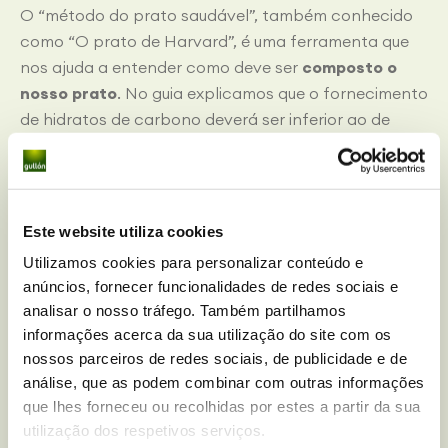
O “método do prato saudável”, também conhecido
como “O prato de Harvard”, é uma ferramenta que
nos ajuda a entender como deve ser
composto o
nosso prato
. No guia explicamos que o fornecimento
de hidratos de carbono deverá ser inferior ao de
vegetais. Isso significa que, embora seja frequente o
prato de arroz ou massa ser um prato único,
deveríamos complementar a refeição com
um
alimento de origem vegetal
. Uns legumes
Este website utiliza cookies
salteados ou no forno, misturados com a massa, ou
Utilizamos cookies para personalizar conteúdo e
uma salada verde como primeiro prato podem ser
anúncios, fornecer funcionalidades de redes sociais e
boas opções.
analisar o nosso tráfego. Também partilhamos
informações acerca da sua utilização do site com os
Pequenos-almoços e lanches equilibrada
nossos parceiros de redes sociais, de publicidade e de
análise, que as podem combinar com outras informações
que lhes forneceu ou recolhidas por estes a partir da sua
Os
hidratos de carbono
são uma das melhores
utilização dos respetivos serviços.
fontes de energia para o nosso corpo. Começar o